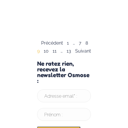
formateur à la
connaissance de
soi et
Lire la suite »
Précédent
1
…
7
8
9
10
11
…
13
Suivant
Ne ratez rien,
recevez la
newsletter Osmose
:
Adresse email* :
Prénom :