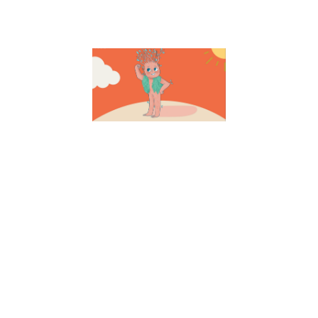
Lire la suite »
Activité
enfant
créer son
amulette
de
confiance
14 décembre
2021
L’amulette
de la
confiance :
une activité
sur la
confiance en
soi pour vos
enfants
Pourquoi
faire des