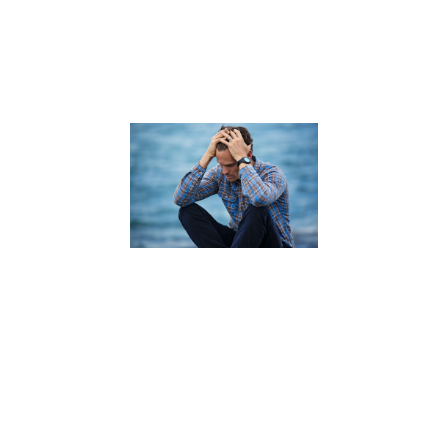
« Confiance
en soi » ?
C’est cette
Lire la suite »
Le message
des
émotions :
comprendre
ce qu’elles
veulent
nous dire
9 décembre 2021
Lorsqu’on donne
la parole à nos
émotions, il est
souvent
surprenant
d’entendre les
messages
qu’elles nous