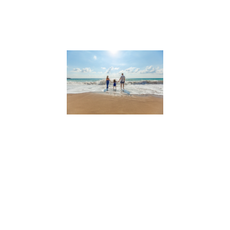
délivrent.
Lire la suite »
Comment
gérer nos
émotions en
tant que
parents ?
8 décembre 2021
Comment gérer
nos émotions en
tant que parents
? conseils de
Thomas
d’Ansembourg.
Thomas
d’Ansembourg e
auteur,
conférencier
international,