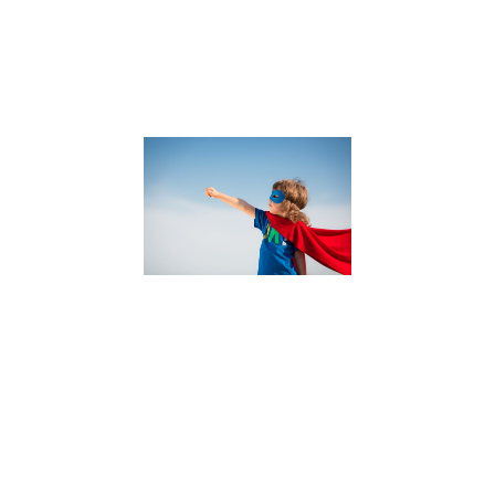
activités sur
la confiance
en soi avec
Lire la suite »
Qu’est-ce
que la
Confiance
en Soi ?
13 décembre
2021
On parle
beaucoup
de confiance
en soi mais
au fond,
qu’est ce
que c’est ? À
quoi
ressemble la