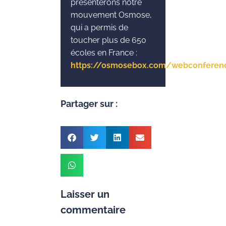
présenterons notre
mouvement Osmose,
qui a permis de
toucher plus de 650
écoles en France :
https://osmosebox.com/webconferen
Partager sur :
Laisser un
commentaire