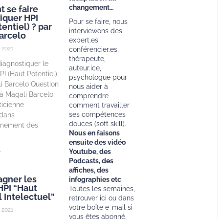
changement…
 se faire
iquer HPI
Pour se faire, nous
entiel) ? par
interviewons des
arcelo
expert.es,
 2021
conférencier.es,
thérapeute,
agnostiquer le
auteur.ice,
HPI (Haut Potentiel)
psychologue pour
i Barcelo Question
nous aider à
à Magali Barcelo,
comprendre
ticienne
comment travailler
ses compétences
 dans
douces (soft skill).
gnement des
Nous en faisons
ensuite des vidéo
»
Youtube, des
Podcasts, des
affiches, des
gner les
infographies etc
HPI “Haut
Toutes les semaines,
l Intelectuel”
retrouver ici ou dans
votre boîte e-mail si
 2021
vous êtes abonné,