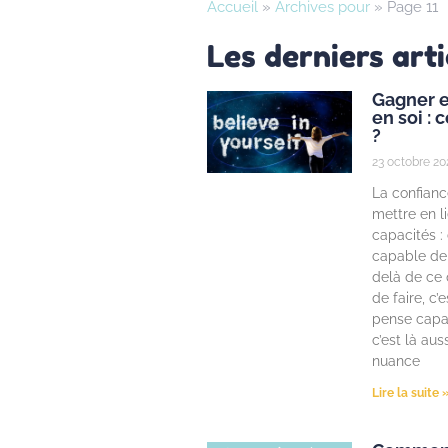
Accueil
»
Archives pour
»
Page 11
Les derniers arti
Gagner e
en soi :
?
23 octobre 20
La confiance
mettre en l
capacités : 
capable de
delà de ce 
de faire, c’
pense capab
c’est là aus
nuance
Lire la suite 