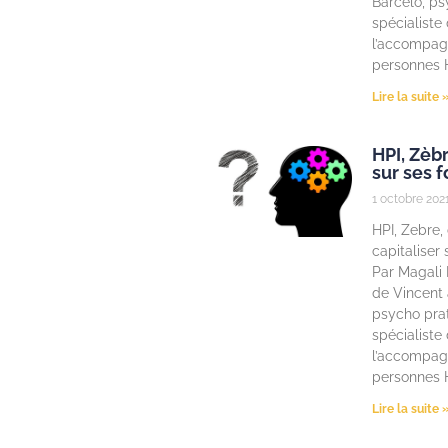
Barcelo, ps
spécialiste
l’accompa
personnes 
Lire la suite 
HPI, Zèbr
sur ses f
1 octobre 202
HPI, Zebre
capitaliser 
Par Magali 
de Vincent 
psycho pra
spécialiste
l’accompa
personnes 
Lire la suite 