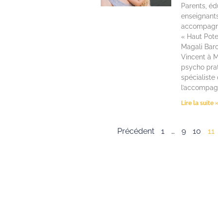
Parents, éd
enseignant
accompagne
« Haut Pote
Magali Barc
Vincent à M
psycho pra
spécialiste
l’accompa
Lire la suite 
Précédent
1
…
9
10
11