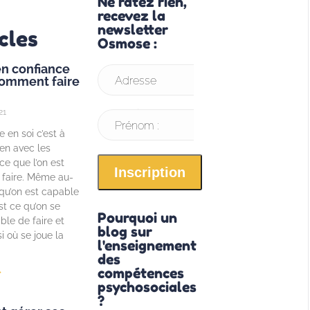
Ne ratez rien,
recevez la
newsletter
cles
Osmose :
n confiance
 comment faire
Adresse
21
email* :
Prénom :
 en soi c’est à
ien avec les
ce que l’on est
 faire. Même au-
qu’on est capable
est ce qu’on se
Pourquoi un
le de faire et
blog sur
si où se joue la
l'enseignement
des
compétences
»
psychosociales
?