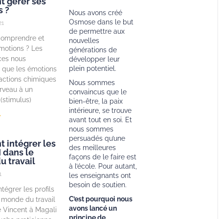
 gérer ses
 ?
Nous avons créé
Osmose dans le but
21
de permettre aux
omprendre et
nouvelles
motions ? Les
générations de
ces nous
développer leur
plein potentiel.
 que les émotions
actions chimiques
Nous sommes
rveau à un
convaincus que le
(stimulus)
bien-être, la paix
intérieure, se trouve
»
avant tout en soi. Et
nous sommes
persuadés qu’une
intégrer les
des meilleures
I dans le
façons de le faire est
 travail
à l’école. Pour autant,
1
les enseignants ont
besoin de soutien.
égrer les profils
C’est pourquoi nous
 monde du travail
avons lancé un
 Vincent à Magali
principe de