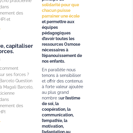
ycho praticienne
solidarité pour que
 dans
chacun puisse
gnement des
parrainer une école
HPI et
et permettre aux
équipes
»
pédagogiques
d’avoir toutes les
ressources Osmose
e, capitaliser
nécessaires à
orces.
l’épanouissement de
1
nos enfants.
, comment
En parallèle nous
sur ses forces ?
tenons à sensibiliser
Barcelo Question
et offrir des contenus
à forte valeur ajoutée
à Magali Barcelo,
au plus grand
ticienne
nombre s
ur l’estime
 dans
de soi, la
gnement des
coopération, la
HPI
communication,
l’empathie, la
»
motivation,
l’adaptation au