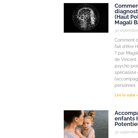
Comment
diagnost
(Haut Pot
Magali B
30 septembre
Comment di
fait d’être 
? par Magal
de Vincent 
psycho pra
spécialiste
l’accompa
personnes
Lire la suite 
Accompa
enfants 
Potentie
30 septembre