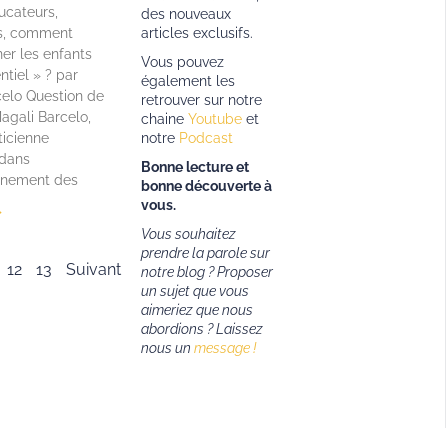
ucateurs,
des nouveaux
s, comment
articles exclusifs.
r les enfants
Vous pouvez
ntiel » ? par
également les
elo Question de
retrouver sur notre
agali Barcelo,
chaine
Youtube
et
ticienne
notre
Podcast
 dans
Bonne lecture et
gnement des
bonne découverte à
vous.
»
Vous souhaitez
prendre la parole sur
12
13
Suivant
notre blog ? Proposer
un sujet que vous
aimeriez que nous
abordions ?
Laissez
nous un
message !