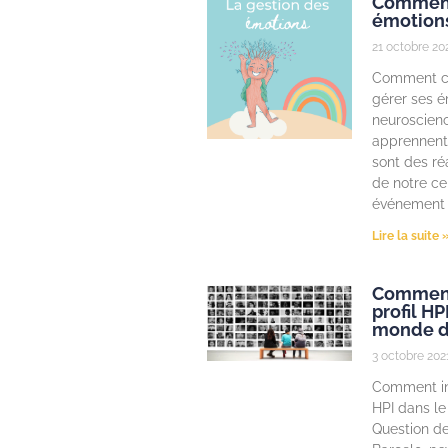
Comment
émotions
21 octobre 20
Comment c
gérer ses é
neuroscien
apprennent
sont des ré
de notre ce
événement 
Lire la suite 
Comment 
profil HP
monde du
3 octobre 202
Comment int
HPI dans le
Question de