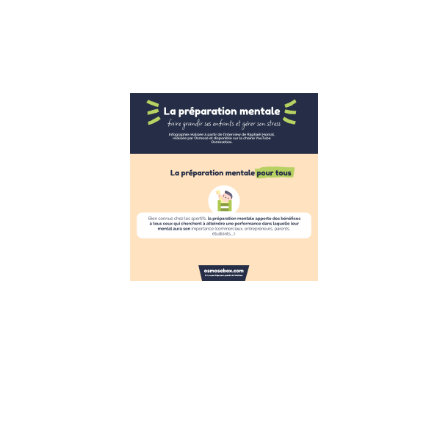
réagir face
Lire la suite »
Infographie
la gestion
du stress
pour les
enfants
inspirée de
la
préparation
mentale
7 décembre 2022
Infographie :
s’inspirer de la
préparation
mentale pour
aider les
enfants à gérer
leur stress