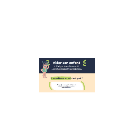
sophrologue et
fondatrice la
bulle des
émotions, nous
avons le plaisir
de vous
Lire la suite »
Aider les
enfants à
développer
leur
confiance
en eux
26 octobre 2022
Développer la
confiance en
soi des enfants
Suite à
l’interview de