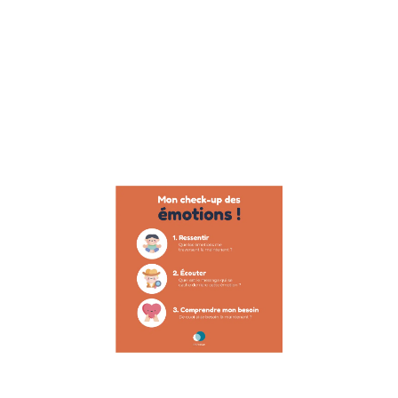
Suite à
l’interview de
Raphael
Homat,
préparateur
mental, auteur
et
Lire la suite »
Poster :
gestion
des
émotions
28 novembre
2022
Poster
enfant : la
gestion des
émotions
Faire de ses