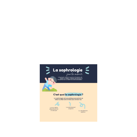
ça marche. Reto
sur la 1ere école
publique CNV Su
l’interview de
Véronique Pardo
formatrice CNV,
avons
Lire la suite »
La
Sophrologie
pour les
enfants
11 novembre 2022
La Sophrologie
pour les enfants
Suite à
l’interview de
Sophie Le
Millour,