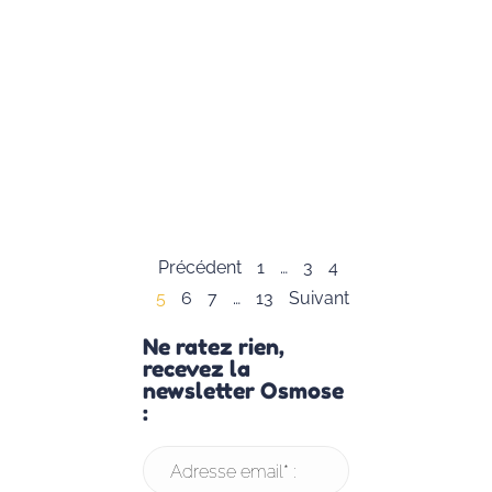
Caroline
Jambon, nous
avons le plaisir
de vous offrir
cette
infographie
complète sur
le
Lire la suite »
Précédent
1
…
3
4
5
6
7
…
13
Suivant
Ne ratez rien,
recevez la
newsletter Osmose
:
Adresse email* :