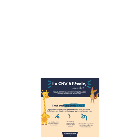
émotions un
allié est tout
à fait
possible
mais peut
sembler
contre
naturel.
Nous avons
Lire la suite »
Ecole publi
CNV
(communica
non violente
marche.
21 novembre 2022
La CNV
(communication
nonViolente) à l’