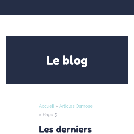
Le blog
Accueil
»
Articles Osmose
»
Page 5
Les derniers