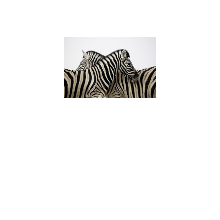
Lire la suite »
Enfant HPI :
Caractéristi
Besoins et
Accompagn
pour favorise
épanouisse
6 juillet 2023
Découvrez les
caractéristiques
enfants à Haut P
Intellectuel (HPI)
meilleurs moyen
accompagner p
favoriser leur
épanouissement
Apprenez comm
reconnaître un e
HPI et offrez-lui 