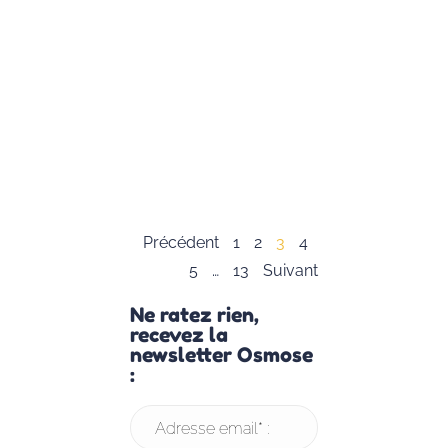
principes clés de
CNV et propose
activités ludique
pour aider les e
à développer un
communication
respectueuse et
empathique.
Lire la suite »
Précédent
1
2
3
4
5
…
13
Suivant
Ne ratez rien,
recevez la
newsletter Osmose
:
Adresse email* :