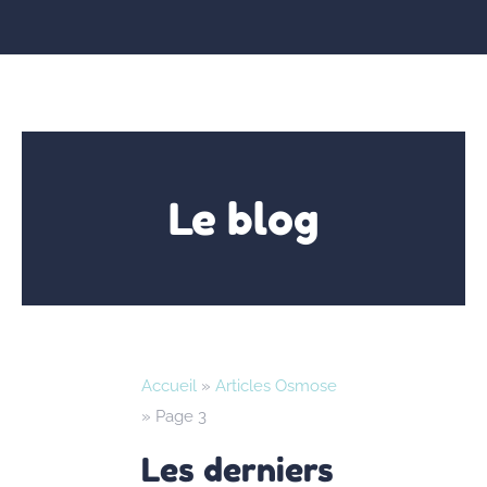
Le blog
Accueil
»
Articles Osmose
»
Page 3
Les derniers