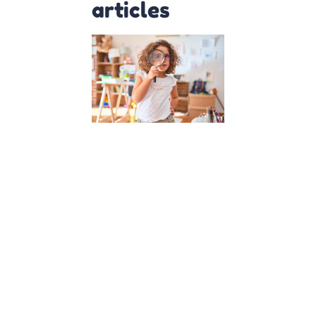
articles
Comment
créer une
alternative à
l’école
classique :
Conseils et
approches
11 juillet 2023
Découvrez
comment créer
une alternative à
l’école classique
pour offrir à vos
enfants un
environnement
d’épanouissemen
Apprenez
l’importance de
l’écoute des