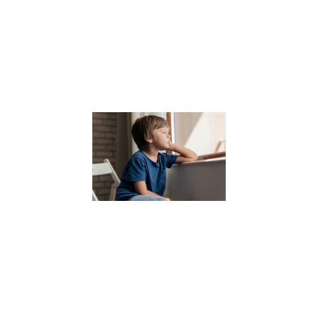
environnement
stimulant pour
développer tout
potentiel.
Lire la suite »
7
Conseils
pour
gérer ses
périodes
de
doutes et
retrouver
confiance
en soi
6 juillet 2023
Découvrez
ces 7
conseils