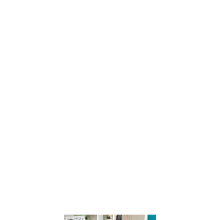
comment
introduire la
pleine
conscience
dans la vie des
enfants.
Apprenez à
observer, jouer
et vivre des
expériences
avec eux pour
cultiver une
conscience du
changement
et des lois
fondamentales
du vivant.
Lire la suite »
Les piliers d