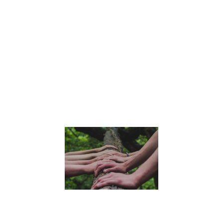
émotions, de la
communication,
de l’empathie et
de l’esprit critiqu
Trouvez des
astuces pour
accompagner v
enfants dans
cette transition.
Lire la suite »
Comment
aborder la
pratique
de la
pleine
conscience
avec les
enfants
6 juillet 2023
Découvrez