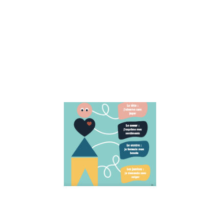
pour gérer
efficacement
vos périodes
de doutes et
retrouver
confiance en
vous-même.
Lire la suite »
Expliquer la
(Communica
NonViolente
aux enfants
1 juin 2023
Découvrez com
expliquer la
Communication
NonViolente (CN
aux enfants. Cet
article explore l