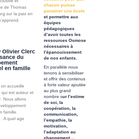
clusive et
chacun puisse
te de Thomas
parrainer une école
g sur la paix en
et permettre aux
 s’apprend.
équipes
pédagogiques
d’avoir toutes les
ressources Osmose
nécessaires à
 Olivier Clerc
l’épanouissement
ssance du
de nos enfants.
pement
En parallèle nous
l en famille
tenons à sensibiliser
et offrir des contenus
à forte valeur ajoutée
 on accueille
au plus grand
c qui est auteur et
nombre s
ur l’estime
r. Nous allons
de soi, la
éveloppement
coopération, la
n famille.
communication,
 A quel age
l’empathie, la
motivation,
l’adaptation au
changement…