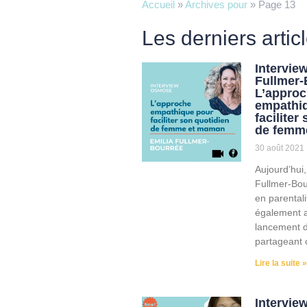
Accueil
»
Archives pour
»
Page 13
Les derniers artic
Intervie
Fullmer-
L’appro
empathi
faciliter
de femm
30 août 2021
Aujourd’hui,
Fullmer-Bou
en parentali
également a
lancement 
partageant c
Lire la suite »
Interview