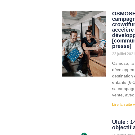
OSMOSE,
campagn
crowdfun
accélère
dévelop
[commun
presse]
23 juillet 202
Osmose, la 
développem
destination
enfants (6-1
sa campagne
vente, avec
Lire la suite »
Ulule : 
objectif 