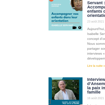
Servant 
Accompa
enfants 
orientati
23 août 2021
Aujourd’hui,
Isabelle Ser
concept d’or
Nous somme
partager so
interviews «
développem
Lire la suite »
Intervie
d’Ansemb
la paix i
famille
16 août 2021