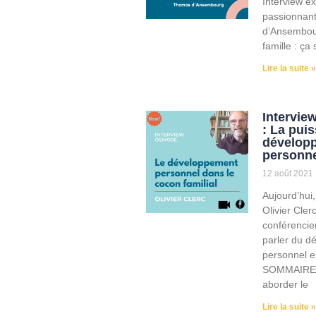
Interview ex
passionnan
d’Ansembour
famille : ça
Lire la suite »
Interview
: La pui
dévelop
personne
12 août 2021
Aujourd’hui,
Olivier Cler
conférencie
parler du d
personnel e
SOMMAIRE :
aborder le
Lire la suite »