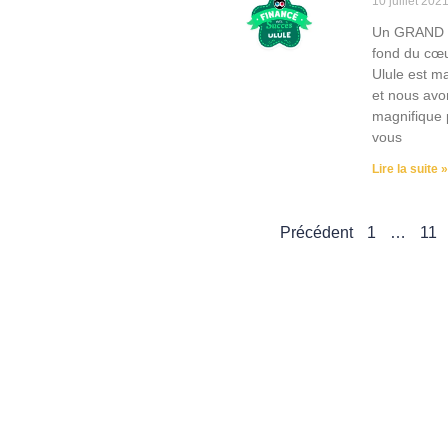
10 juillet 202
Un GRAND m
fond du cœ
Ulule est m
et nous avon
magnifique 
vous
Lire la suite »
Précédent
1
…
11