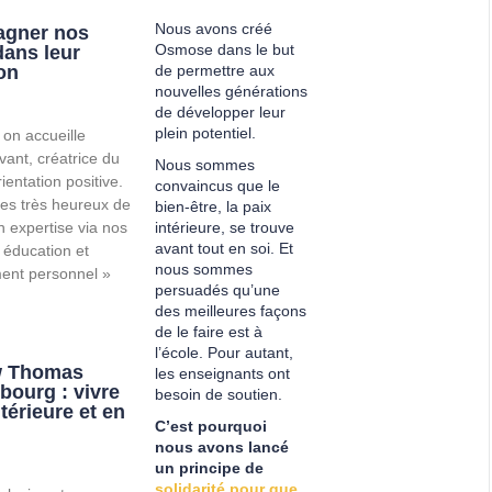
:
Nous avons créé
gner nos
Osmose dans le but
dans leur
on
de permettre aux
nouvelles générations
de développer leur
plein potentiel.
 on accueille
vant, créatrice du
Nous sommes
ientation positive.
convaincus que le
s très heureux de
bien-être, la paix
n expertise via nos
intérieure, se trouve
avant tout en soi. Et
 éducation et
nous sommes
ent personnel »
persuadés qu’une
des meilleures façons
de le faire est à
l’école. Pour autant,
w Thomas
les enseignants ont
ourg : vivre
besoin de soutien.
ntérieure et en
C’est pourquoi
nous avons lancé
un principe de
solidarité pour que