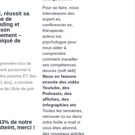
Pour se faire, nous
 réussit sa
interviewons des
e de
expert.es,
ding et
conférencier.es,
 son
thérapeute,
pement –
auteur.ice,
iqué de
psychologue pour
nous aider à
comprendre
1
comment travailler
première box de
ses compétences
ent personnel à
douces (soft skill).
 des parents ET des
Nous en faisons
ensuite des vidéo
1 ans), a terminé
Youtube, des
 de Ulule de pré-
Podcasts, des
affiches, des
infographies etc
Toutes les semaines,
retrouver ici ou dans
143% de notre
votre boîte e-mail si
atteint, merci !
vous êtes abonné,
des nouveaux articles