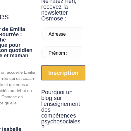
Ne ratez rien,
recevez la
newsletter
les
Osmose :
w de Emilia
Bourrée :
Adresse
che
que pour
email* :
 son quotidien
Prénom :
e et maman
 on accueille Emilia
rrée qui est coach
té et qui nous a
idés au début du
Pourquoi un
d’Osmose en
blog sur
e qu’elle
l'enseignement
des
compétences
psychosociales
?
 Isabelle