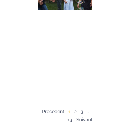
Conseils
Pratiques
19 décembre 2023
Dans cet article,
nous allons expl
l’importance du
développement 
compétences
psychosociales,
souvent appelée
« soft skills », c
les enfants. Ces
compétences so
essentielles pour
Lire la suite »
Précédent
1
2
3
…
13
Suivant