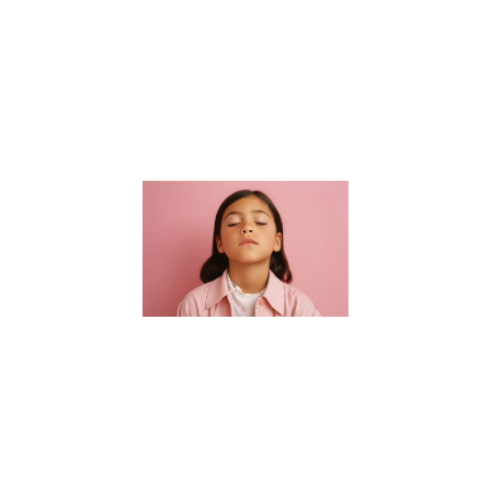
connaissances
académiques.
Elle s’étend à
la formation
de
Lire la suite »
Guide des
parents :
Choisir un
sophrologue
pour enfants
à Nantes
16 janvier 2024
Bienvenue dans
notre guide
essentiel pour
trouver le parfait
sophrologue
pour enfants à
Nantes. Dans