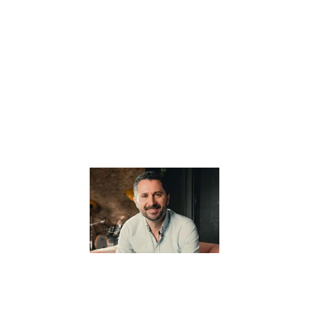
l’éducation
alternative, offre
une vision
novatrice et
profondément
humaine de
l’apprentissage.
Au cœur de sa
Lire la suite »
Pourquoi il
pense que
“Tout part
de
l’éducation”
? –
Interview
avec Julien
Peron
5 janvier 2024