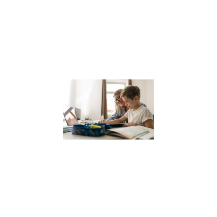
une ville où la
sophrologie
gagne en
popularité, il est
Lire la suite »
Coach
scolaire
pour
enfants
12 janvier 2024
Dans le
paysage
éducatif actuel,
le coaching
scolaire gagne
en popularité
comme un
moyen efficace