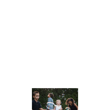
Dans un monde
en constante
évolution, Julien
Peron se
distingue
comme une
voix influente
dans le
domaine de
l’éducation et
du
développement
personnel. Son
approche
Lire la suite »
Le
développem
des Soft Skil
chez les
enfants :