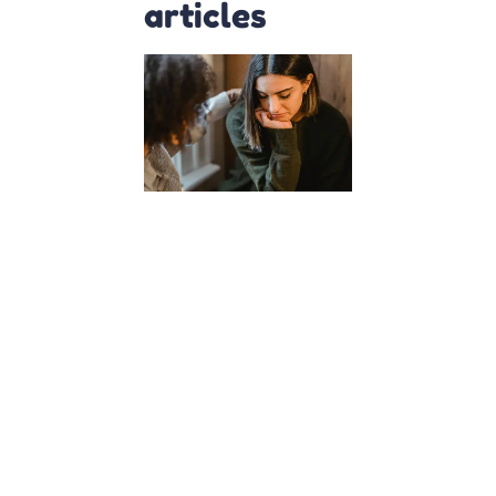
articles
Comment
les cours
d’empathie
à l’école
façonnent
des
citoyens
du monde
?
23 janvier 2024
Dans un
monde de
plus en plus
interconnecté,
l’éducation de
nos enfants
dépasse la
simple
acquisition de