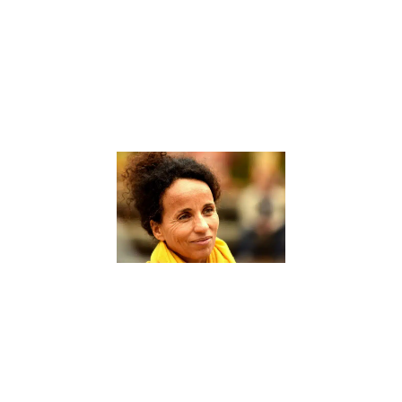
d’accompagner
les élèves dans
leur parcours
éducatif. Un
coach scolaire
Lire la suite »
Sophie
Rabhi, une
figure de
proue dans
le domaine
de
l’éducation
alternative
– Interview
9 janvier 2024
Sophie Rabhi,
une figure de
proue dans le
domaine de