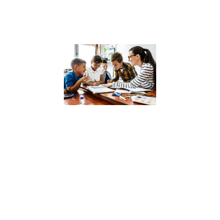
sain
Lire la suite »
Analyse des
dernières
recherches 
l’impact des
compétence
psychosocia
sur la réussi
scolaire
4 décembre 2023
Dans un monde 
constante évolut
où l’intelligence
émotionnelle et
sociale devient
aussi cruciale q
les compétence
académiques,