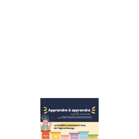
enfants sont
confrontés à
un ensemble
complexe de
défis
émotionnels,
sociaux et
éducatifs, le
rôle d’un
thérapeute
pour enfants
devient
Lire la suite »
Apprendre
à
apprendre :
Les 6
piliers
essentiels
pour une