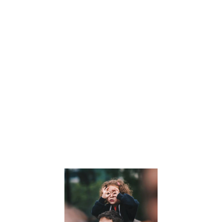
comment la
symbolique des
nombres et les
clés de l’arbre
personnel
peuvent offrir
des perspective
uniques sur leur
personnalité et
leur parcours de
vie. Lisez notre
article pour en
savoir plus.
Lire la suite »
Comment
développer
la pensée
critique de
nos enfants
: Un guide