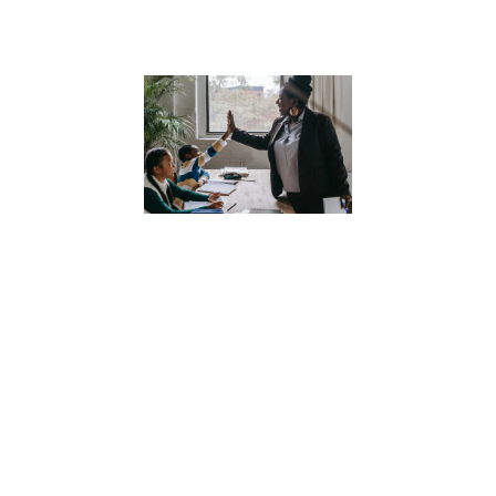
Lire la suite »
Comment la
numérologi
peut aider
nos enfants
à mieux se
connaître
11 juillet 2023
Découvrez
comment la
numérologie
peut aider nos
enfants à mieux
se connaître et à
développer une
compréhension
profonde d’eux-
mêmes.
Apprenez