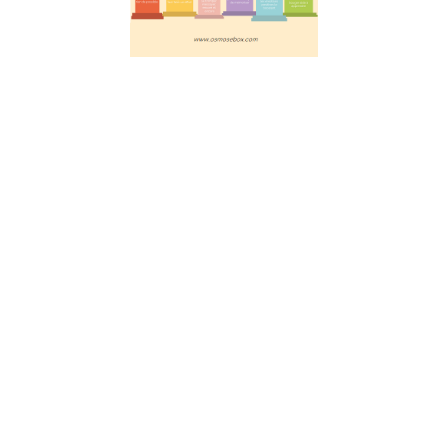
éducation
réussie
20 juillet 2023
Découvrez les
6 piliers
fondamentaux
pour faciliter
l’apprentissage,
selon les
avancées des
neurosciences.
Les clés pour
favoriser
l’attention,
l’engagement
actif, le retour
d’information,
la
consolidation,
les émotions et
le mouvement.