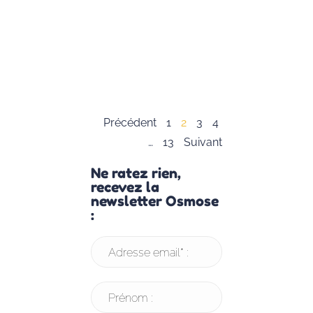
dès leur plus
jeune âge.
Lisez notre
article pour en
savoir plus.
Lire la suite »
Précédent
1
2
3
4
…
13
Suivant
Ne ratez rien,
recevez la
newsletter Osmose
:
Adresse email* :
Prénom :