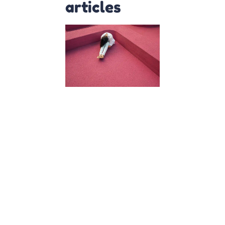
articles
Harcèlemen
scolaire :
Comment le
repérer et e
parler avec
les enfants
11 décembre 2023
L’Importance de
repérer et de
discuter du
harcèlement
scolaire
Bienvenue chez
Osmose où nous
pensons que
chaque enfant
mérite de grandi
dans un
environnement