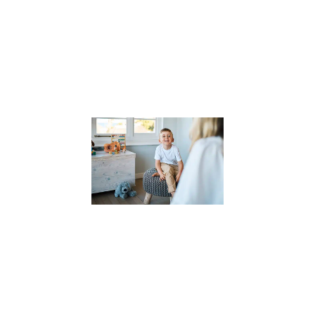
comprendre
l’impact des
compétences
psychosociales 
la
Lire la suite »
Pourquoi
faire appel
à un
thérapeute
pour
enfants ?
(et
comment
le choisir
?)
27 novembre
2023
Dans un
monde où les