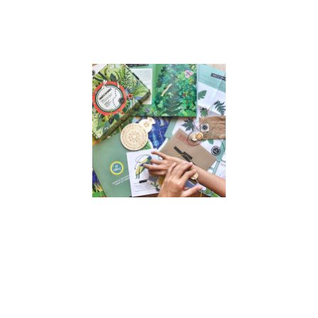
cette période de
Lire la suite »
Interview
de Astrid,
fondatrice
de « En
Cavale » –
Jeux
d’enquête
sans
écran
pour
enfants
17 juin 2022
Interview de
Astrid, co-
fondatrice de
“En Cavale” –
Jeux
d’enquête