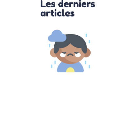
Les derniers
articles
Comprendre
et agir face
au Burn-out
parental
10 octobre 2022
Burn out
parental :
comment s’en
remettre Le
burnout est de
plus en plus
connu. De
nombreuse
personnes en
souffre et la
plupart du
temps