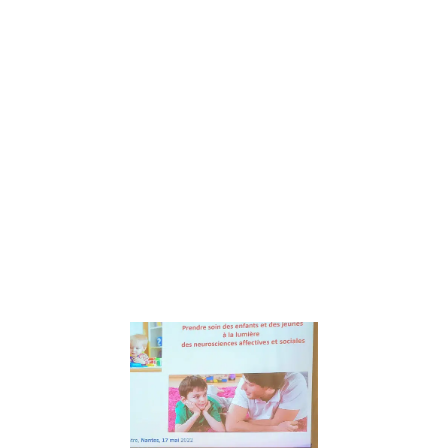
des « Aventures
de Coco
Mango » Mêlant
courriers
papiers,
histoires audio,
fiches de bord
et
méditations, Les
aventures de
Coco Mango
invitent les
Lire la suite »
Prendre soin
des enfants 
des jeunes à
lumière des
Neuroscienc
– conférenc
de Catherin