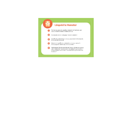
Lire la suite »
5 activités
amusantes
Osmose à fa
en voiture a
les enfants 
développer
l’estime de s
la résilience
la
communicati
25 juillet 2022
5 activités
amusantes Osm
à faire en voiture
avec les enfants
pour développer
l’estime de soi, l
résilience et la
communication. 