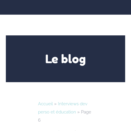
Le blog
Accueil
»
Interviews dev
perso et éducation
»
Page
6