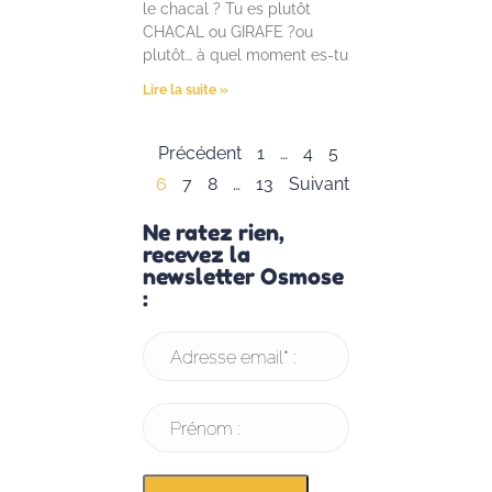
le chacal ? Tu es plutôt
CHACAL ou GIRAFE ?ou
plutôt… à quel moment es-tu
Lire la suite »
Précédent
1
…
4
5
6
7
8
…
13
Suivant
Ne ratez rien,
recevez la
newsletter Osmose
:
Adresse email* :
Prénom :