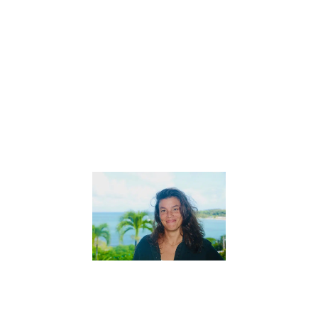
sans écran
pour enfants
Astrid, co-
fondatrice de
« En Cavale »
a accepté
gentiment de
répondre à
Lire la suite »
Interview
de Sarah,
créatrice
des
« Aventures
de Coco
Mango »
27 mai 2022
Interview de
Sarah, créatrice