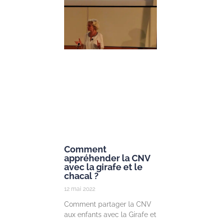
Gueguen
25 mai 2022
Prendre soin des
enfants et des
jeunes à la lumi
des neuroscienc
Dans le cadre d
lancement de la
Chair « Prendre
soin des enfants
Lire la suite »
Comment
appréhender la CNV
avec la girafe et le
chacal ?
12 mai 2022
Comment partager la CNV
aux enfants avec la Girafe et