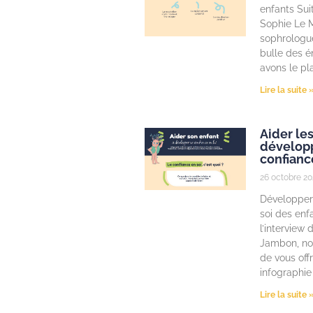
enfants Suit
Sophie Le M
sophrologue
bulle des é
avons le pla
Lire la suite 
Aider le
développ
confianc
26 octobre 20
Développer 
soi des enf
l’interview 
Jambon, nou
de vous offr
infographie
Lire la suite 