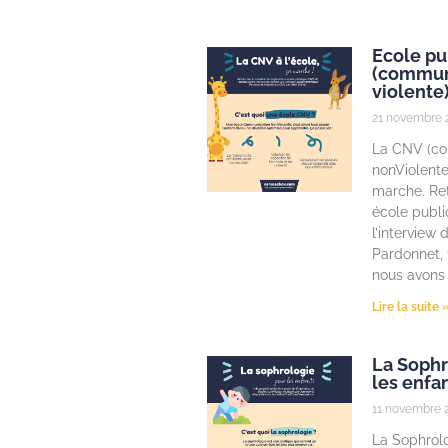
Ecole pu
(commun
violente
21 novembre 
La CNV (c
nonViolente)
marche. Ret
école publ
l’interview
Pardonnet, 
nous avons
Lire la suite 
La Sophr
les enfa
11 novembre 
La Sophrolo