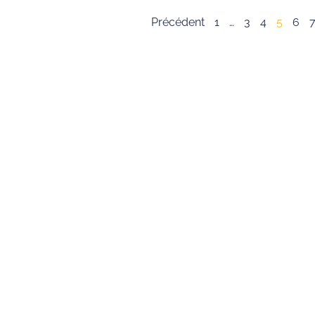
Précédent
1
…
3
4
5
6