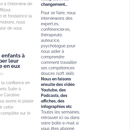
e à l’interview de
changement…
illour,
Pour se faire, nous
 et fondatrice la
interviewons des
motions, nous
expert.es,
isir de vous
conférencier.es,
thérapeute,
»
auteur.ice,
psychologue pour
nous aider à
s enfants à
comprendre
er leur
comment travailler
e en eux
ses compétences
douces (soft skill).
22
Nous en faisons
la confiance en
ensuite des vidéo
ants Suite à
Youtube, des
de Caroline
Podcasts, des
s avons le plaisir
affiches, des
infographies etc
ir cette
Toutes les semaines,
 complète sur le
retrouver ici ou dans
»
votre boîte e-mail si
vous êtes abonné,