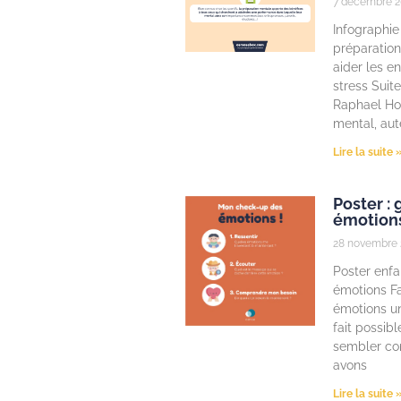
7 décembre 2
Infographie 
préparatio
aider les en
stress Suite
Raphael Ho
mental, aut
Lire la suite 
Poster : 
émotion
28 novembre 
Poster enfa
émotions Fa
émotions un 
fait possib
sembler con
avons
Lire la suite 