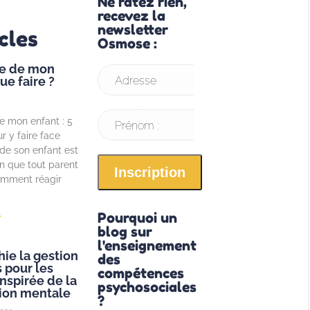
Ne ratez rien,
recevez la
newsletter
cles
Osmose :
ce de mon
ue faire ?
Adresse
email* :
e mon enfant : 5
Prénom :
r y faire face
 de son enfant est
on que tout parent
omment réagir
Pourquoi un
»
blog sur
l'enseignement
hie la gestion
des
s pour les
compétences
inspirée de la
psychosociales
ion mentale
?