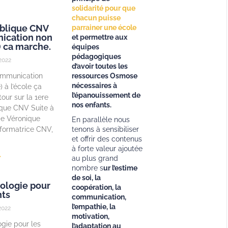
solidarité pour que
chacun puisse
blique CNV
parrainer une école
ication non
et permettre aux
) ca marche.
équipes
pédagogiques
2022
d’avoir toutes les
ommunication
ressources Osmose
nécessaires à
 à l’école ça
l’épanouissement de
our sur la 1ere
nos enfants.
ique CNV Suite à
 de Véronique
En parallèle nous
formatrice CNV,
tenons à sensibiliser
et offrir des contenus
à forte valeur ajoutée
»
au plus grand
nombre s
ur l’estime
de soi, la
ologie pour
coopération, la
nts
communication,
l’empathie, la
2022
motivation,
gie pour les
l’adaptation au