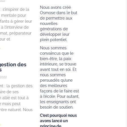
022
Nous avons créé
: s’inspirer de la
Osmose dans le but
n mentale pour
de permettre aux
fants à gérer leur
nouvelles
 à l’interview de
générations de
mat, préparateur
développer leur
eur et
plein potentiel.
Nous sommes
»
convaincus que le
bien-être, la paix
gestion des
intérieure, se trouve
s
avant tout en soi. Et
nous sommes
2022
persuadés qu’une
des meilleures
nt : la gestion des
façons de le faire est
ire de ses
à l’école. Pour autant,
allié est tout à
les enseignants ont
le mais peut
besoin de soutien.
tre naturel. Nous
C’est pourquoi nous
avons lancé un
»
principe de