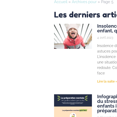
Accueil
»
Archives pour
»
Page 5
Les derniers arti
Insolen
enfant, q
4 avril 2023
Insolence d
astuces pou
L’insolence
une situati
redoute. C
face
Lire la suite 
Infograp
du stres
enfants 
préparat