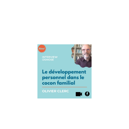
Thomas
d’Ansembourg s
la paix en famille
ça s’apprend.
Lire la suite »
Interview
Olivier Clerc 
La puissanc
développem
personnel e
famille
12 août 2021
Aujourd’hui, on
accueille Olivier
Clerc qui est aut
et conférencier.
allons parler du
développement
personnel en