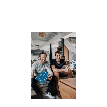
famille. SOMM
: A quel age abo
le
Lire la suite »
OSMOSE,
réussit sa
campagne d
crowdfundi
et accélère 
développem
– [communi
de presse]
23 juillet 2021
Osmose, la prem
box de
développement
personnel à
destination des
parents ET des