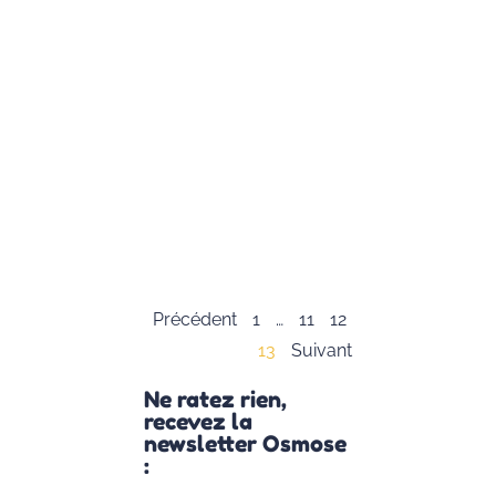
maintenant
terminée
et nous
avons fait
un
magnifique
parcours
grâce à
vous
Lire la suite
»
Précédent
1
…
11
12
13
Suivant
Ne ratez rien,
recevez la
newsletter Osmose
: