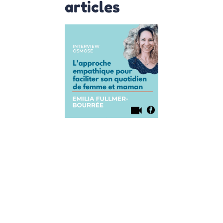
articles
Interview
de Emilia
Fullmer-
Bourrée :
L’approche
empathique
pour
faciliter son
quotidien
de femme
et maman
30 août 2021
Aujourd’hui, on
accueille Emilia
Fullmer-
Bourrée qui est
coach en
parentalité et
qui nous a
également