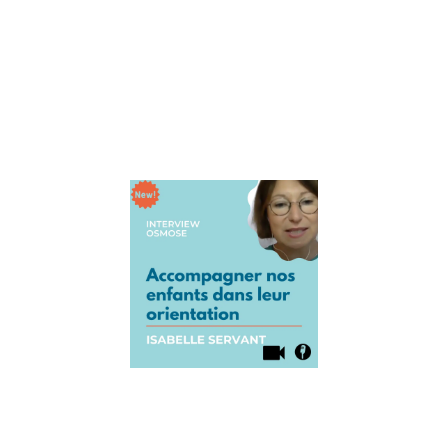
aidés au début
du lancement
d’Osmose en
partageant ce
qu’elle
Lire la suite »
Interview
Isabelle
Servant :
Accompagne
nos enfants
dans leur
orientation
23 août 2021
Aujourd’hui, on
accueille Isabell
Servant, créatric
du concept
d’orientation