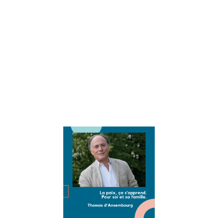
positive. Nous
sommes très
heureux de
partager son
expertise via nos
interviews
« éducation et
développement
personnel »
Lire la suite »
Interview
Thomas
d’Ansembou
: vivre la pai
intérieure et
en famille
16 août 2021
Interview exclusi
et passionnante