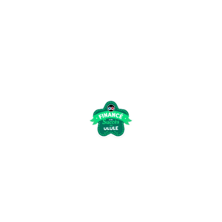
enfants (6-11 ans
terminé sa
campagne de Ul
de pré-vente, av
Lire la suite »
Ulule :
143% de
notre
objectif
atteint,
merci !
10 juillet 2021
Un GRAND
merci à
tous du
fond du
cœur. la
campagne
Ulule est