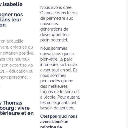
w Isabelle
Nous avons créé
Osmose dans le but
gner nos
de permettre aux
dans leur
nouvelles
ion
générations de
développer leur
plein potentiel.
 on accueille
rvant, créatrice du
Nous sommes
ientation positive.
convaincus que le
s très heureux
bien-être, la paix
intérieure, se trouve
 son expertise via
avant tout en soi. Et
ews « éducation et
nous sommes
ent personnel »
persuadés qu’une
des meilleures
»
façons de le faire est
à l’école. Pour autant,
ew Thomas
les enseignants ont
ourg : vivre
besoin de soutien.
ntérieure et en
C’est pourquoi nous
avons lancé un
principe de