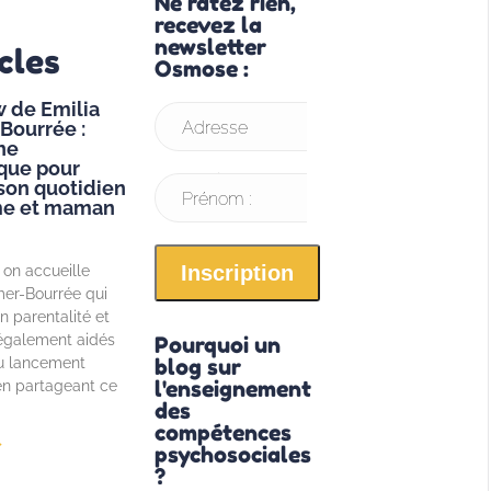
Ne ratez rien,
recevez la
newsletter
cles
Osmose :
w de Emilia
Bourrée :
Adresse
he
que pour
email* :
 son quotidien
Prénom :
e et maman
 on accueille
mer-Bourrée qui
n parentalité et
 également aidés
Pourquoi un
u lancement
blog sur
l'enseignement
n partageant ce
des
compétences
»
psychosociales
?