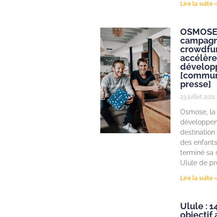
Lire la suite 
OSMOSE, 
campagn
crowdfu
accélère
dévelop
[commun
presse]
23 juillet 2021
Osmose, la
développem
destination
des enfants 
terminé sa
Ulule de pr
Lire la suite 
Ulule : 
objectif 