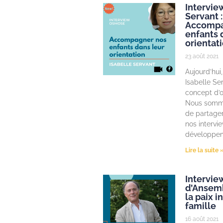
Intervie
Servant :
Accompa
enfants 
orientat
23 août 2021
Aujourd’hui,
Isabelle Se
concept d’or
Nous somme
de partager
nos intervi
développem
Lire la suite 
Intervi
d’Ansemb
la paix i
famille
16 août 2021