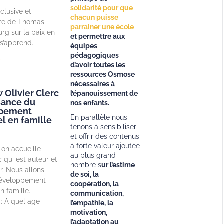
solidarité pour que
clusive et
chacun puisse
te de Thomas
parrainer une école
g sur la paix en
et permettre aux
 s’apprend.
équipes
pédagogiques
»
d’avoir toutes les
ressources Osmose
nécessaires à
 Olivier Clerc
l’épanouissement de
ssance du
nos enfants.
pement
En parallèle nous
l en famille
tenons à sensibiliser
et offrir des contenus
à forte valeur ajoutée
 on accueille
au plus grand
c qui est auteur et
nombre s
ur l’estime
r. Nous allons
de soi, la
développement
coopération, la
n famille.
communication,
 A quel age
l’empathie, la
motivation,
l’adaptation au