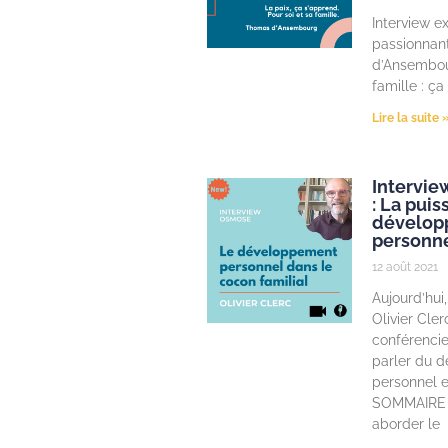
Interview ex
passionnan
d’Ansembour
famille : ça
Lire la suite 
Interview
: La pui
dévelop
personne
12 août 2021
Aujourd’hui,
Olivier Cler
conférencie
parler du 
personnel e
SOMMAIRE :
aborder le