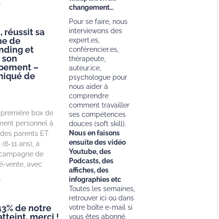
»
changement…
Pour se faire, nous
interviewons des
réussit sa
e de
expert.es,
nding et
conférencier.es,
 son
thérapeute,
pement –
auteur.ice,
iqué de
psychologue pour
nous aider à
comprendre
comment travailler
 première box de
ses compétences
ent personnel à
douces (soft skill).
Nous en faisons
 des parents ET
ensuite des vidéo
(6-11 ans), a
Youtube, des
 campagne de
Podcasts, des
é-vente, avec
affiches, des
infographies etc
»
Toutes les semaines,
retrouver ici ou dans
143% de notre
votre boîte e-mail si
atteint, merci !
vous êtes abonné,