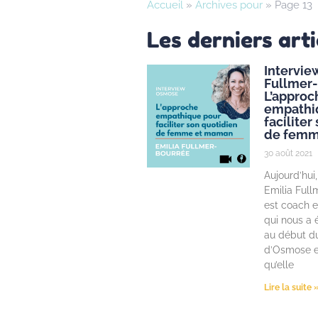
Accueil
»
Archives pour
»
Page 13
Les derniers arti
Intervie
Fullmer-
L’approc
empathi
faciliter
de femm
30 août 2021
Aujourd’hui,
Emilia Full
est coach e
qui nous a
au début d
d’Osmose e
qu’elle
Lire la suite 