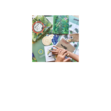
Lire la suite »
Interview
de Astrid,
fondatrice
de « En
Cavale » –
Jeux
d’enquête
sans
écran
pour
enfants
17 juin 2022
Interview de
Astrid, co-
fondatrice de
“En Cavale” –
Jeux
d’enquête
sans écran