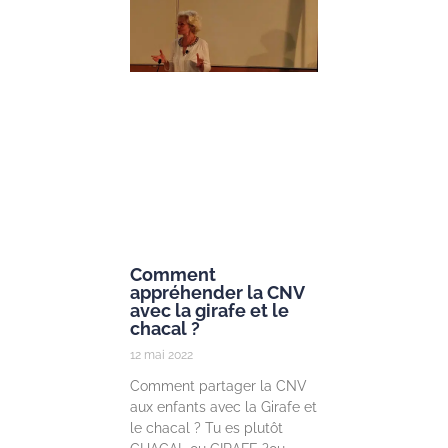
25 mai 2022
Prendre soin des
enfants et des
jeunes à la lumi
des neuroscienc
Dans le cadre d
lancement de la
Chair « Prendre
soin des enfants
Lire la suite »
Comment
appréhender la CNV
avec la girafe et le
chacal ?
12 mai 2022
Comment partager la CNV
aux enfants avec la Girafe et
le chacal ? Tu es plutôt