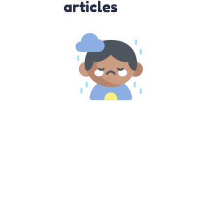
articles
Comprendre
et agir face
au Burn-out
parental
10 octobre 2022
Burn out
parental :
comment s’en
remettre Le
burnout est de
plus en plus
connu. De
nombreuse
personnes en
souffre et la
plupart du
temps
Lire la suite »