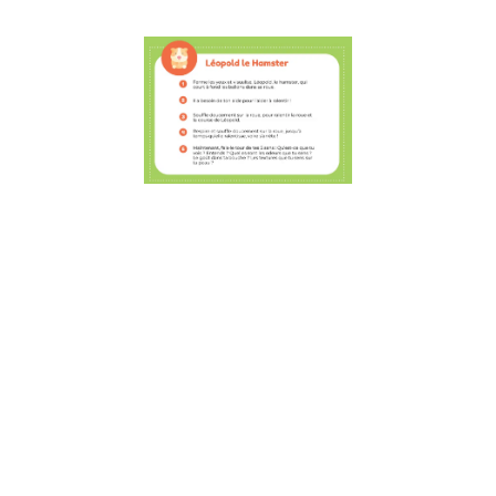
5 activités
amusantes
Osmose à fa
en voiture a
les enfants 
développer
l’estime de s
la résilience
la
communicati
25 juillet 2022
5 activités
amusantes Osm
à faire en voiture
avec les enfants
pour développer
l’estime de soi, l
résilience et la
communication. 
cette période de