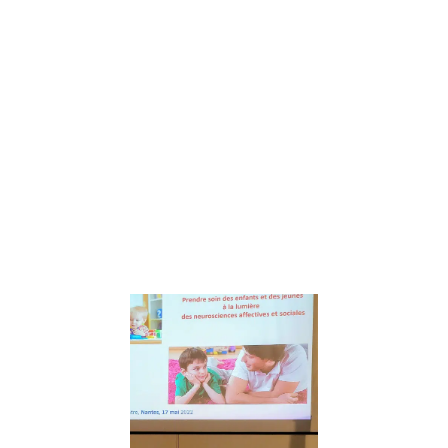
de Coco
Mango » Mêlant
courriers
papiers,
histoires audio,
fiches de bord
et
méditations, Les
aventures de
Coco Mango
invitent les
Lire la suite »
Prendre soin
des enfants 
des jeunes à
lumière des
Neuroscienc
– conférenc
de Catherin
Gueguen