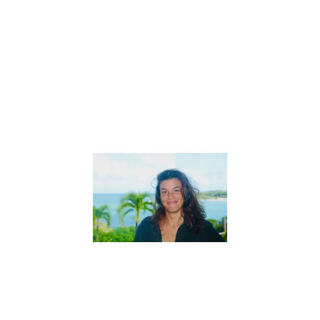
pour enfants
Astrid, co-
fondatrice de
« En Cavale »
a accepté
gentiment de
répondre à
Lire la suite »
Interview
de Sarah,
créatrice
des
« Aventures
de Coco
Mango »
27 mai 2022
Interview de
Sarah, créatrice
des « Aventures