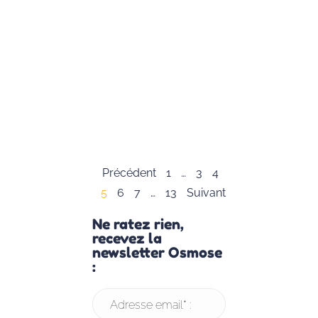
Caroline
Jambon, nous
avons le plaisir
de vous offrir
cette
infographie
complète sur
le
Lire la suite »
Précédent
1
…
3
4
5
6
7
…
13
Suivant
Ne ratez rien,
recevez la
newsletter Osmose
:
Adresse email* :