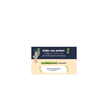
sophrologue et
fondatrice la
bulle des
émotions, nous
avons le plaisir
de vous
Lire la suite »
Aider les
enfants à
développer
leur
confiance
en eux
26 octobre 2022
Développer la
confiance en
soi des enfants
Suite à
l’interview de