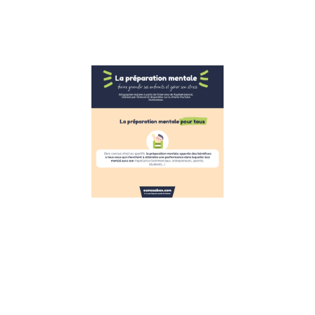
réagir face
Lire la suite »
Infographie
la gestion
du stress
pour les
enfants
inspirée de
la
préparation
mentale
7 décembre 2022
Infographie :
s’inspirer de la
préparation
mentale pour
aider les
enfants à gérer
leur stress