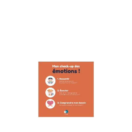
Suite à
l’interview de
Raphael
Homat,
préparateur
mental, auteur
et
Lire la suite »
Poster :
gestion
des
émotions
28 novembre
2022
Poster
enfant : la
gestion des
émotions
Faire de ses