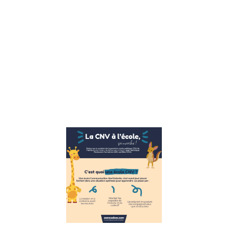
émotions un
allié est tout
à fait
possible
mais peut
sembler
contre
naturel.
Nous avons
Lire la suite »
Ecole publi
CNV
(communica
non violente
marche.
21 novembre 2022
La CNV
(communication
nonViolente) à l’