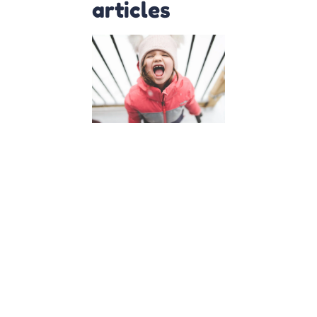
articles
Insolence
de mon
enfant,
que faire
?
4 avril 2023
Insolence de
mon enfant :
5 astuces
pour y faire
face
L’insolence
de son
enfant est
une situation
que tout
parent
redoute.
Comment