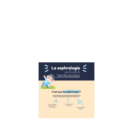
ça marche. Reto
sur la 1ere école
publique CNV Su
l’interview de
Véronique Pardo
formatrice CNV,
avons
Lire la suite »
La
Sophrologie
pour les
enfants
11 novembre 2022
La Sophrologie
pour les enfants
Suite à
l’interview de
Sophie Le
Millour,