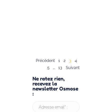
principes clés de
CNV et propose
activités ludique
pour aider les e
à développer un
communication
respectueuse et
empathique.
Lire la suite »
Précédent
1
2
3
4
5
…
13
Suivant
Ne ratez rien,
recevez la
newsletter Osmose
:
Adresse email* :