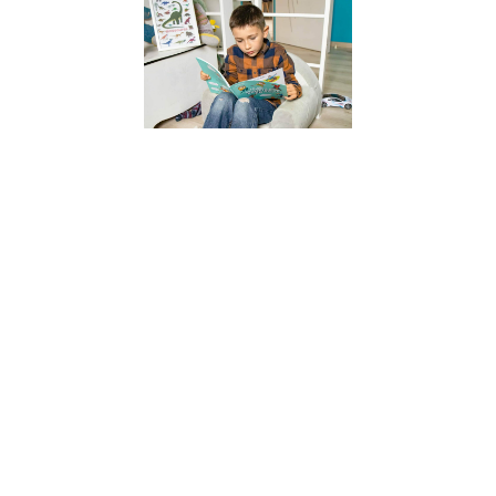
l’apprentiss
chez l’enfant
les clés de l
réussite
6 juillet 2023
Découvrez les
quatre piliers
fondamentaux d
l’apprentissage
chez l’enfant, déf
par les
neurosciences.
Apprenez comm
l’attention,
l’engagement act
le retour
d’information et 
consolidation jo
un rôle crucial d
le développeme
cognitif.