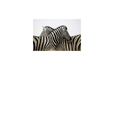
Lire la suite »
Enfant HPI :
Caractéristi
Besoins et
Accompagn
pour favorise
épanouisse
6 juillet 2023
Découvrez les
caractéristiques
enfants à Haut P
Intellectuel (HPI)
meilleurs moyen
accompagner p
favoriser leur
épanouissement
Apprenez comm
reconnaître un e
HPI et offrez-lui 