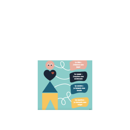
pour gérer
efficacement
vos périodes
de doutes et
retrouver
confiance en
vous-même.
Lire la suite »
Expliquer la
(Communica
NonViolente
aux enfants
1 juin 2023
Découvrez com
expliquer la
Communication
NonViolente (CN
aux enfants. Cet
article explore l