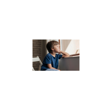
environnement
stimulant pour
développer tout
potentiel.
Lire la suite »
7
Conseils
pour
gérer ses
périodes
de
doutes et
retrouver
confiance
en soi
6 juillet 2023
Découvrez
ces 7
conseils