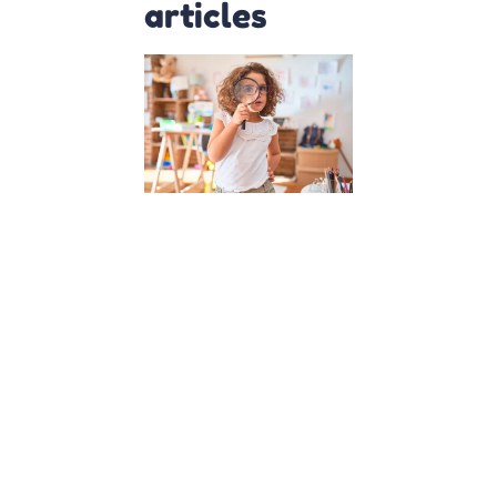
articles
Comment
créer une
alternative à
l’école
classique :
Conseils et
approches
11 juillet 2023
Découvrez
comment créer
une alternative à
l’école classique
pour offrir à vos
enfants un
environnement
d’épanouissemen
Apprenez
l’importance de
l’écoute des