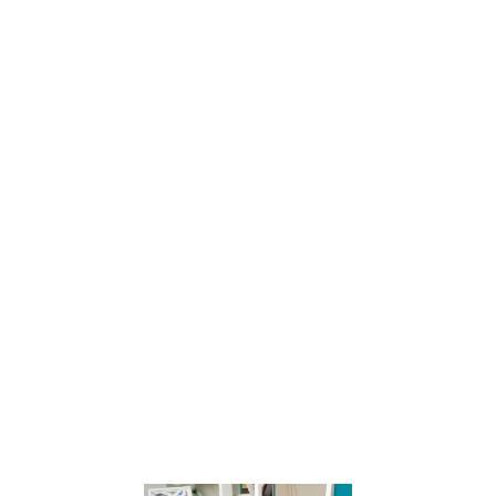
comment
introduire la
pleine
conscience
dans la vie des
enfants.
Apprenez à
observer, jouer
et vivre des
expériences
avec eux pour
cultiver une
conscience du
changement
et des lois
fondamentales
du vivant.
Lire la suite »
Les piliers d