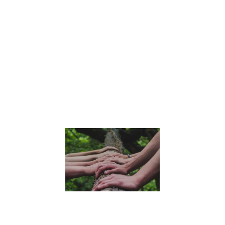
émotions, de la
communication,
de l’empathie et
de l’esprit critiqu
Trouvez des
astuces pour
accompagner v
enfants dans
cette transition.
Lire la suite »
Comment
aborder la
pratique
de la
pleine
conscience
avec les
enfants
6 juillet 2023
Découvrez