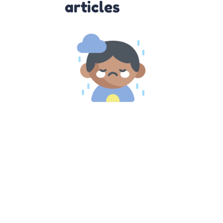
articles
Comprendre
et agir face
au Burn-out
parental
10 octobre 2022
Burn out
parental :
comment s’en
remettre Le
burnout est de
plus en plus
connu. De
nombreuse
personnes en
souffre et la
plupart du
temps
Lire la suite »