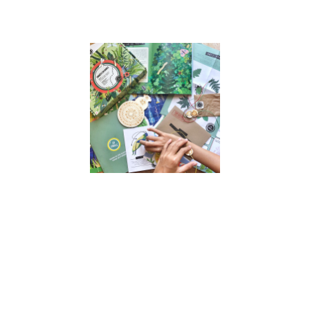
Lire la suite »
Interview
de Astrid,
fondatrice
de « En
Cavale » –
Jeux
d’enquête
sans
écran
pour
enfants
17 juin 2022
Interview de
Astrid, co-
fondatrice de
“En Cavale” –
Jeux
d’enquête
sans écran