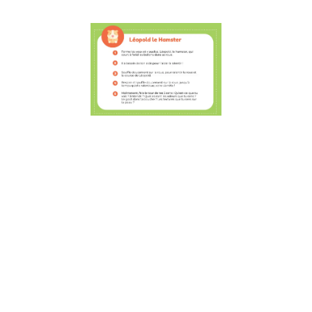
5 activités
amusantes
Osmose à fa
en voiture a
les enfants 
développer
l’estime de s
la résilience
la
communicati
25 juillet 2022
5 activités
amusantes Osm
à faire en voiture
avec les enfants
pour développer
l’estime de soi, l
résilience et la
communication. 
cette période de