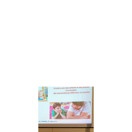
de Coco
Mango » Mêlant
courriers
papiers,
histoires audio,
fiches de bord
et
méditations, Les
aventures de
Coco Mango
invitent les
Lire la suite »
Prendre soin
des enfants 
des jeunes à
lumière des
Neuroscienc
– conférenc
de Catherin
Gueguen