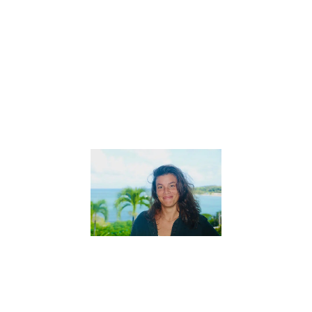
pour enfants
Astrid, co-
fondatrice de
« En Cavale »
a accepté
gentiment de
répondre à
Lire la suite »
Interview
de Sarah,
créatrice
des
« Aventures
de Coco
Mango »
27 mai 2022
Interview de
Sarah, créatrice
des « Aventures