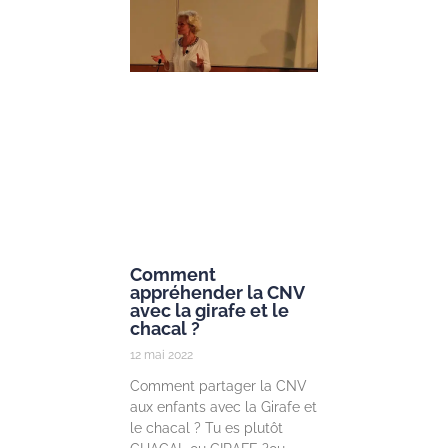
25 mai 2022
Prendre soin des
enfants et des
jeunes à la lumi
des neuroscienc
Dans le cadre d
lancement de la
Chair « Prendre
soin des enfants
Lire la suite »
Comment
appréhender la CNV
avec la girafe et le
chacal ?
12 mai 2022
Comment partager la CNV
aux enfants avec la Girafe et
le chacal ? Tu es plutôt