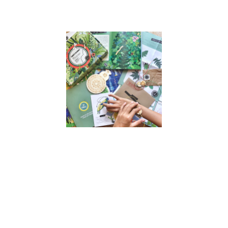
Lire la suite »
Interview
de Astrid,
fondatrice
de « En
Cavale » –
Jeux
d’enquête
sans
écran
pour
enfants
17 juin 2022
Interview de
Astrid, co-
fondatrice de
“En Cavale” –
Jeux
d’enquête
sans écran