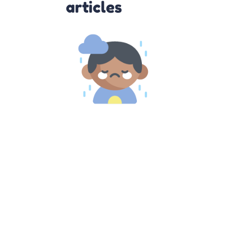
articles
Comprendre
et agir face
au Burn-out
parental
10 octobre 2022
Burn out
parental :
comment s’en
remettre Le
burnout est de
plus en plus
connu. De
nombreuse
personnes en
souffre et la
plupart du
temps
Lire la suite »