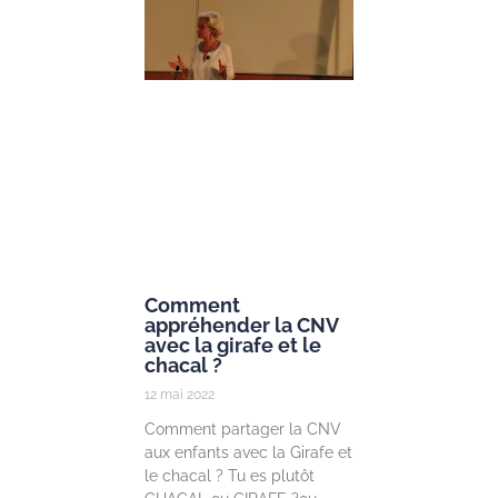
25 mai 2022
Prendre soin des
enfants et des
jeunes à la lumi
des neuroscienc
Dans le cadre d
lancement de la
Chair « Prendre
soin des enfants
Lire la suite »
Comment
appréhender la CNV
avec la girafe et le
chacal ?
12 mai 2022
Comment partager la CNV
aux enfants avec la Girafe et
le chacal ? Tu es plutôt