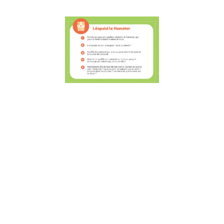
5 activités
amusantes
Osmose à fa
en voiture a
les enfants 
développer
l’estime de s
la résilience
la
communicati
25 juillet 2022
5 activités
amusantes Osm
à faire en voiture
avec les enfants
pour développer
l’estime de soi, l
résilience et la
communication. 
cette période de