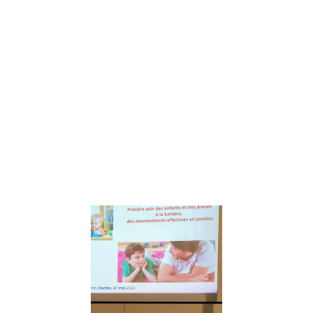
de Coco
Mango » Mêlant
courriers
papiers,
histoires audio,
fiches de bord
et
méditations, Les
aventures de
Coco Mango
invitent les
Lire la suite »
Prendre soin
des enfants 
des jeunes à
lumière des
Neuroscienc
– conférenc
de Catherin
Gueguen