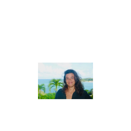
pour enfants
Astrid, co-
fondatrice de
« En Cavale »
a accepté
gentiment de
répondre à
Lire la suite »
Interview
de Sarah,
créatrice
des
« Aventures
de Coco
Mango »
27 mai 2022
Interview de
Sarah, créatrice
des « Aventures