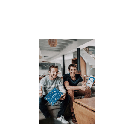
famille. SOMM
: A quel age abo
le
Lire la suite »
OSMOSE,
réussit sa
campagne d
crowdfundi
et accélère 
développem
– [communi
de presse]
23 juillet 2021
Osmose, la prem
box de
développement
personnel à
destination des
parents ET des