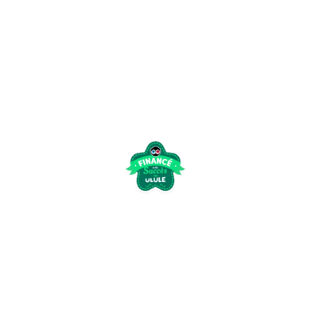
enfants (6-11 ans
terminé sa
campagne de Ul
de pré-vente, av
Lire la suite »
Ulule :
143% de
notre
objectif
atteint,
merci !
10 juillet 2021
Un GRAND
merci à
tous du
fond du
cœur. la
campagne
Ulule est