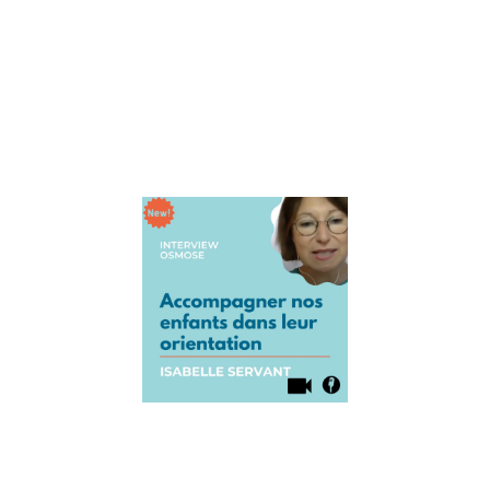
aidés au début
du lancement
d’Osmose en
partageant ce
qu’elle
Lire la suite »
Interview
Isabelle
Servant :
Accompagne
nos enfants
dans leur
orientation
23 août 2021
Aujourd’hui, on
accueille Isabell
Servant, créatric
du concept
d’orientation