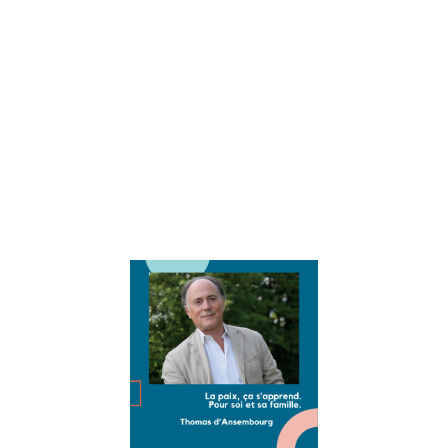
positive. Nous
sommes très
heureux de
partager son
expertise via nos
interviews
« éducation et
développement
personnel »
Lire la suite »
Interview
Thomas
d’Ansembou
: vivre la pai
intérieure et
en famille
16 août 2021
Interview exclusi
et passionnante