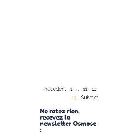
maintenant
terminée
et nous
avons fait
un
magnifique
parcours
grâce à
vous
Lire la suite
»
Précédent
1
…
11
12
13
Suivant
Ne ratez rien,
recevez la
newsletter Osmose
: