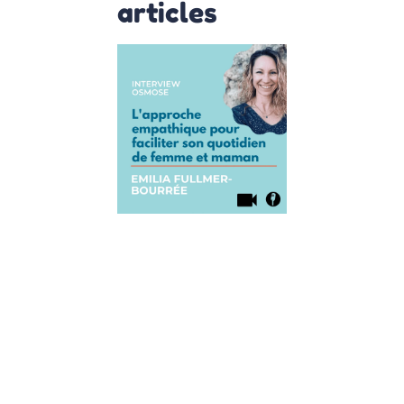
articles
Interview
de Emilia
Fullmer-
Bourrée :
L’approche
empathique
pour
faciliter son
quotidien
de femme
et maman
30 août 2021
Aujourd’hui, on
accueille Emilia
Fullmer-
Bourrée qui est
coach en
parentalité et
qui nous a
également