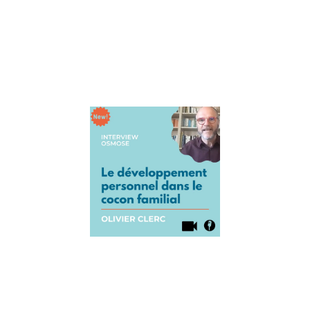
Thomas
d’Ansembourg s
la paix en famille
ça s’apprend.
Lire la suite »
Interview
Olivier Clerc 
La puissanc
développem
personnel e
famille
12 août 2021
Aujourd’hui, on
accueille Olivier
Clerc qui est aut
et conférencier.
allons parler du
développement
personnel en