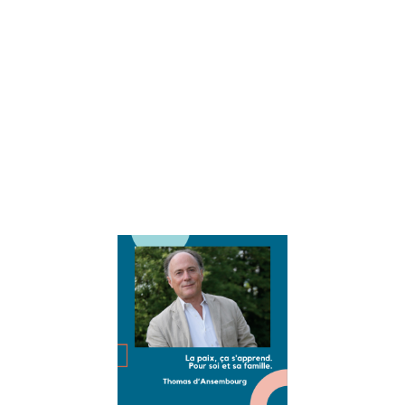
positive. Nous
sommes très
heureux de
partager son
expertise via nos
interviews
« éducation et
développement
personnel »
Lire la suite »
Interview
Thomas
d’Ansembou
: vivre la pai
intérieure et
en famille
16 août 2021
Interview exclusi
et passionnante