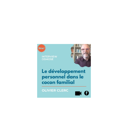
Thomas
d’Ansembourg s
la paix en famille
ça s’apprend.
Lire la suite »
Interview
Olivier Clerc 
La puissanc
développem
personnel e
famille
12 août 2021
Aujourd’hui, on
accueille Olivier
Clerc qui est aut
et conférencier.
allons parler du
développement
personnel en