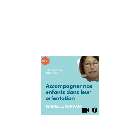
aidés au début
du lancement
d’Osmose en
partageant ce
qu’elle
Lire la suite »
Interview
Isabelle
Servant :
Accompagne
nos enfants
dans leur
orientation
23 août 2021
Aujourd’hui, on
accueille Isabell
Servant, créatric
du concept
d’orientation