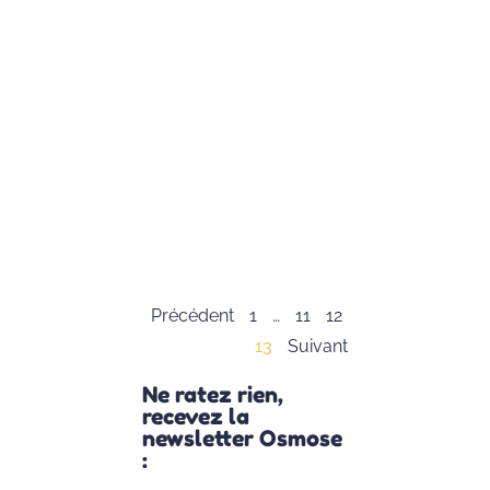
maintenant
terminée
et nous
avons fait
un
magnifique
parcours
grâce à
vous
Lire la suite
»
Précédent
1
…
11
12
13
Suivant
Ne ratez rien,
recevez la
newsletter Osmose
: