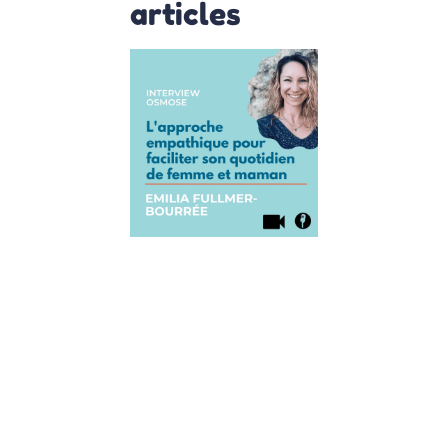
articles
Interview
de Emilia
Fullmer-
Bourrée :
L’approche
empathique
pour
faciliter son
quotidien
de femme
et maman
30 août 2021
Aujourd’hui, on
accueille Emilia
Fullmer-
Bourrée qui est
coach en
parentalité et
qui nous a
également