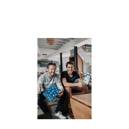
famille. SOMM
: A quel age abo
le
Lire la suite »
OSMOSE,
réussit sa
campagne d
crowdfundi
et accélère 
développem
– [communi
de presse]
23 juillet 2021
Osmose, la prem
box de
développement
personnel à
destination des
parents ET des