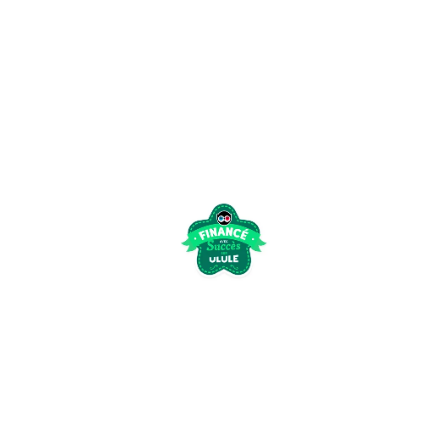
enfants (6-11 ans
terminé sa
campagne de Ul
de pré-vente, av
Lire la suite »
Ulule :
143% de
notre
objectif
atteint,
merci !
10 juillet 2021
Un GRAND
merci à
tous du
fond du
cœur. la
campagne
Ulule est