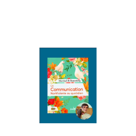
enfants et les
aider à faire de
ces accords une
force
Lire la suite »
La
Communicat
NonViolente
c’est quoi ?
16 mars 2022
La Communicati
NonViolente (CN
c’est quoi ? Mars
Rosenberg, un
psychologue
américain crée l
mouvement de l
Communication
nonViolente