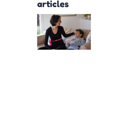
articles
2
exercices
sur la
confiance
en soi
pour les
enfants
3 mai 2022
2 exercices
sur la
confiance en
soi pour les
enfants La
confiance
est une
chose
délicate à
enseigner,
mais