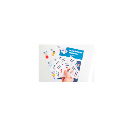
néanmoins
essentielle,
et plus vous
l’inculquez
Lire la suite »
Activité
enfant :
créer son
bonhomme
CNV
5 avril 2022
Créer son
bonhomme
CNV est une
activité simple,
ludique et très
pertinente pour
aborder le sujet
de la