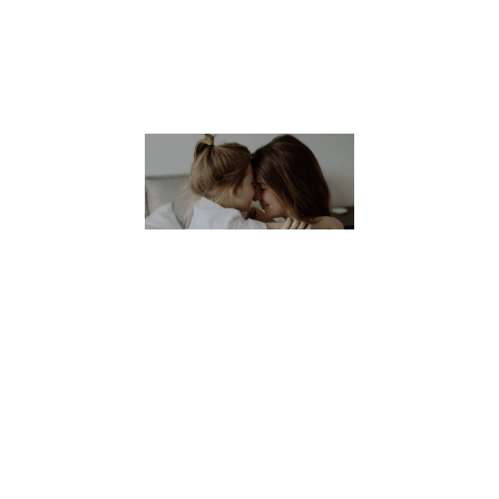
également appe
CNV. Mais qu’est
Lire la suite »
Apprendre
la CNV à
ses enfants,
comment
faire ?
28 janvier 2022
Apprendre la
CNV à ses
enfants,
comment faire
? Laetitia,
illustratrice et
facilitatrice en
Communication
Bienveillante,
anime le site