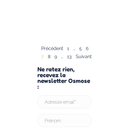
Marshall B.
Rosenberg, qui n
autre que
“l’inventeur” de
Lire la suite »
Précédent
1
…
5
6
7
8
9
…
13
Suivant
Ne ratez rien,
recevez la
newsletter Osmose
:
Adresse email* :
Prénom :