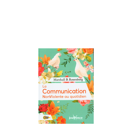
Apprentie
Girafe qui
propose des
outils
Lire la suite »
Le résumé d
livre de
Marshall B.
Rosenberg : 
Communicat
NonViolente
quotidien
19 janvier 2022
Le résumé du liv
de Marshall B.
Rosenberg : La
Communication
NonViolente au
quotidien Écrit p