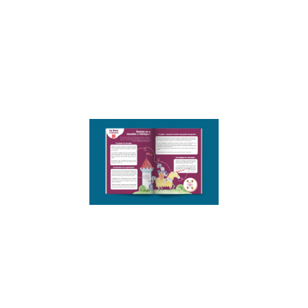
Communication
NonViolente
avec les
enfants,
découvrez là ici
Lire la suite »
Les 4 accord
toltèques
transmis à
mon enfant !
29 mars 2022
Les 4 accords
Toltèques, une
vrai source
d’épanouisseme
et de bien être.
Découvrez
comment
l’aborder avec le