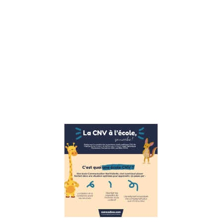
émotions un
allié est tout
à fait
possible
mais peut
sembler
contre
naturel.
Nous avons
Lire la suite »
Ecole publi
CNV
(communica
non violente
marche.
21 novembre 2022
La CNV
(communication
nonViolente) à l’