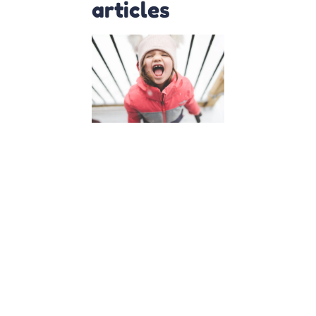
articles
Insolence
de mon
enfant,
que faire
?
4 avril 2023
Insolence de
mon enfant :
5 astuces
pour y faire
face
L’insolence
de son
enfant est
une situation
que tout
parent
redoute.
Comment