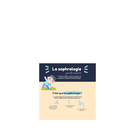
ça marche. Reto
sur la 1ere école
publique CNV Su
l’interview de
Véronique Pardo
formatrice CNV,
avons
Lire la suite »
La
Sophrologie
pour les
enfants
11 novembre 2022
La Sophrologie
pour les enfants
Suite à
l’interview de
Sophie Le
Millour,