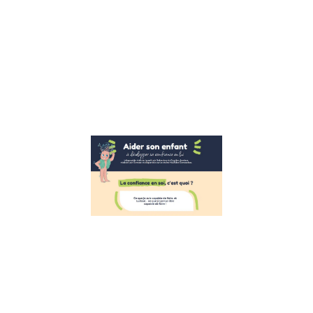
sophrologue et
fondatrice la
bulle des
émotions, nous
avons le plaisir
de vous
Lire la suite »
Aider les
enfants à
développer
leur
confiance
en eux
26 octobre 2022
Développer la
confiance en
soi des enfants
Suite à
l’interview de