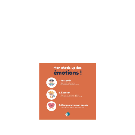
Suite à
l’interview de
Raphael
Homat,
préparateur
mental, auteur
et
Lire la suite »
Poster :
gestion
des
émotions
28 novembre
2022
Poster
enfant : la
gestion des
émotions
Faire de ses