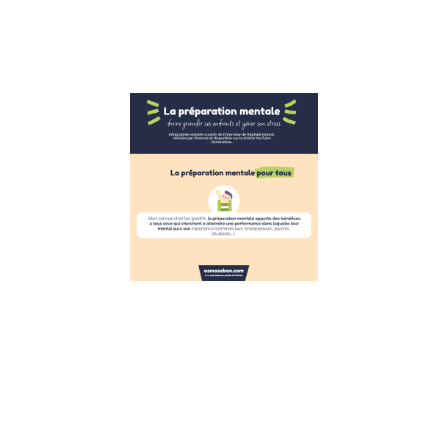
réagir face
Lire la suite »
Infographie
la gestion
du stress
pour les
enfants
inspirée de
la
préparation
mentale
7 décembre 2022
Infographie :
s’inspirer de la
préparation
mentale pour
aider les
enfants à gérer
leur stress