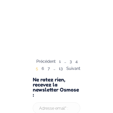
Caroline
Jambon, nous
avons le plaisir
de vous offrir
cette
infographie
complète sur
le
Lire la suite »
Précédent
1
…
3
4
5
6
7
…
13
Suivant
Ne ratez rien,
recevez la
newsletter Osmose
:
Adresse email* :