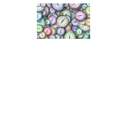
Lancer un
projet
malgré le
manque
de temps
et
d’argent
27 septembre
2021
Manque de
temps,
manque de
financement,
doutes…
comment
lancer ses
projets
malgré
toutes les
barrières que
l’on peut