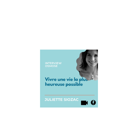
qui est
coach
parental et
qui
Lire la suite »
Interview
de
Juliette
Siozac :
vivre une
vie la plus
heureuse
possible
15 septembre
2021
Aujourd’hui
pour le blog
Osmose, on
accueille