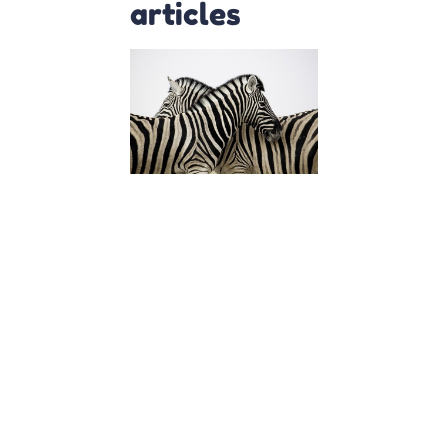
articles
C’est quoi êt
HPI, Zebe ou
Haut Potenti
?
28 septembre 2021
C’est quoi être
“HPI” ou “Zebre” 
Explication de
Magali Barcelo
Question de
Vincent à Magali
Barcelo, psycho
praticienne
spécialiste dans
l’accompagnem
des personnes H
Lire la suite »