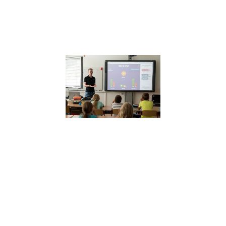
partage ces truc
astuces
Lire la suite »
Quelle plac
pour le
développem
personnel à
l’école ?
27 septembre 2021
Julien Péron « O
laisse totalemen
côté le savoir êtr
donc le
développement
personnel et la
connaissance de
soi. »
Lire la suite »