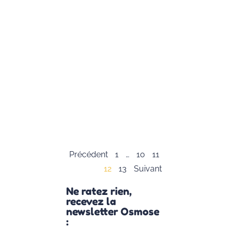
Juliette
Siozac qui est
fondatrice de
« Mon
Moment
Magique »,
autrice et
conférencière.
Elle nous
présente sa
vision des
Lire la suite »
Précédent
1
…
10
11
12
13
Suivant
Ne ratez rien,
recevez la
newsletter Osmose
: