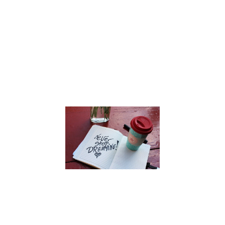
rencontrer ?
Julien Péron,
multi-
entrepreneur,
nous partage
son
expérience.
Lire la suite »
Intégrer le
développem
personnel a
sein de sa
famille
27 septembre 2021
Comment faire 
développement
personnel une
routine familiale 
Julien Péron nou