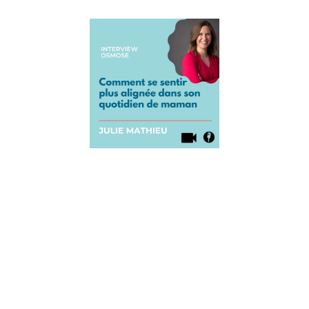
Comment
se sentir
plus
alignée
dans son
quotidien
de
maman
17 septembre
2021
Comment se
sentir plus
alignée dans
son
quotidien de
maman ?
Par Julie
Mathieu
Aujourd’hui,
on accueille
Julie Mathieu