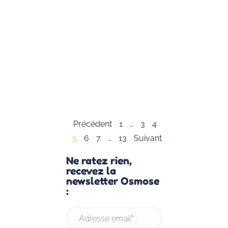
Caroline
Jambon, nous
avons le plaisir
de vous offrir
cette
infographie
complète sur
le
Lire la suite »
Précédent
1
…
3
4
5
6
7
…
13
Suivant
Ne ratez rien,
recevez la
newsletter Osmose
:
Adresse email* :