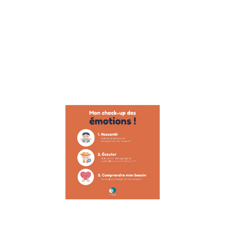
Suite à
l’interview de
Raphael
Homat,
préparateur
mental, auteur
et
Lire la suite »
Poster :
gestion
des
émotions
28 novembre
2022
Poster
enfant : la
gestion des
émotions
Faire de ses