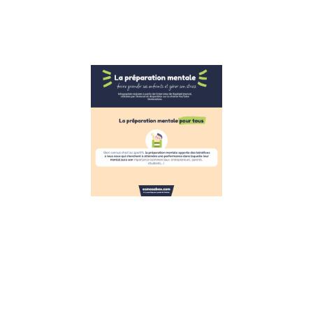
réagir face
Lire la suite »
Infographie
la gestion
du stress
pour les
enfants
inspirée de
la
préparation
mentale
7 décembre 2022
Infographie :
s’inspirer de la
préparation
mentale pour
aider les
enfants à gérer
leur stress