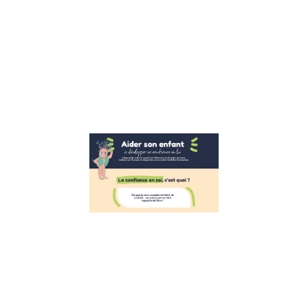
sophrologue et
fondatrice la
bulle des
émotions, nous
avons le plaisir
de vous
Lire la suite »
Aider les
enfants à
développer
leur
confiance
en eux
26 octobre 2022
Développer la
confiance en
soi des enfants
Suite à
l’interview de