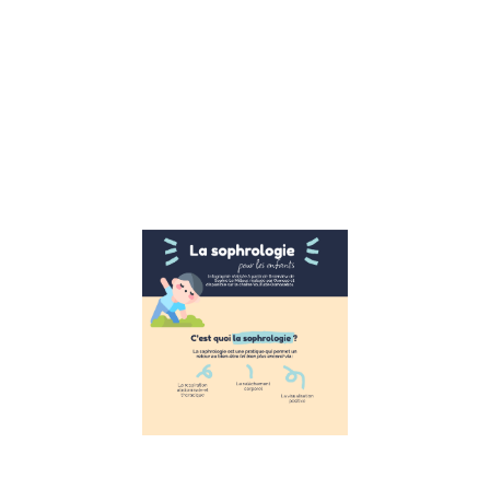
ça marche. Reto
sur la 1ere école
publique CNV Su
l’interview de
Véronique Pardo
formatrice CNV,
avons
Lire la suite »
La
Sophrologie
pour les
enfants
11 novembre 2022
La Sophrologie
pour les enfants
Suite à
l’interview de
Sophie Le
Millour,