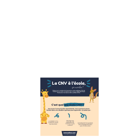
émotions un
allié est tout
à fait
possible
mais peut
sembler
contre
naturel.
Nous avons
Lire la suite »
Ecole publi
CNV
(communica
non violente
marche.
21 novembre 2022
La CNV
(communication
nonViolente) à l’