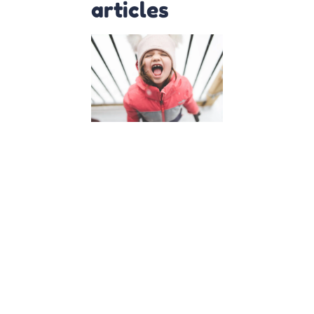
articles
Insolence
de mon
enfant,
que faire
?
4 avril 2023
Insolence de
mon enfant :
5 astuces
pour y faire
face
L’insolence
de son
enfant est
une situation
que tout
parent
redoute.
Comment