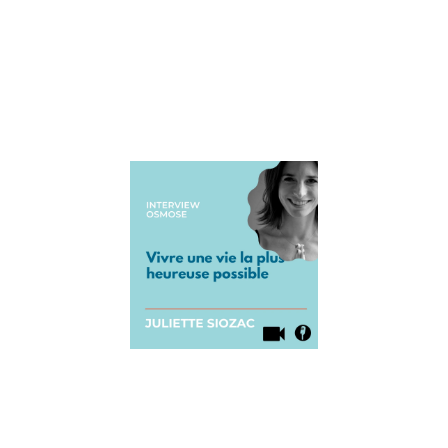
qui est
coach
parental et
qui
Lire la suite »
Interview
de
Juliette
Siozac :
vivre une
vie la plus
heureuse
possible
15 septembre
2021
Aujourd’hui
pour le blog
Osmose, on
accueille