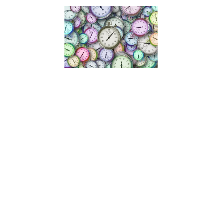
Lancer un
projet
malgré le
manque
de temps
et
d’argent
27 septembre
2021
Manque de
temps,
manque de
financement,
doutes…
comment
lancer ses
projets
malgré
toutes les
barrières que
l’on peut