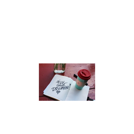
rencontrer ?
Julien Péron,
multi-
entrepreneur,
nous partage
son
expérience.
Lire la suite »
Intégrer le
développem
personnel a
sein de sa
famille
27 septembre 2021
Comment faire 
développement
personnel une
routine familiale 
Julien Péron nou