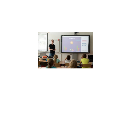
partage ces truc
astuces
Lire la suite »
Quelle plac
pour le
développem
personnel à
l’école ?
27 septembre 2021
Julien Péron « O
laisse totalemen
côté le savoir êtr
donc le
développement
personnel et la
connaissance de
soi. »
Lire la suite »