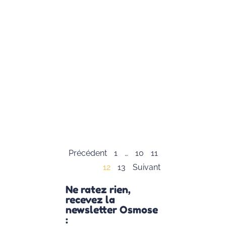
Juliette
Siozac qui est
fondatrice de
« Mon
Moment
Magique »,
autrice et
conférencière.
Elle nous
présente sa
vision des
Lire la suite »
Précédent
1
…
10
11
12
13
Suivant
Ne ratez rien,
recevez la
newsletter Osmose
: