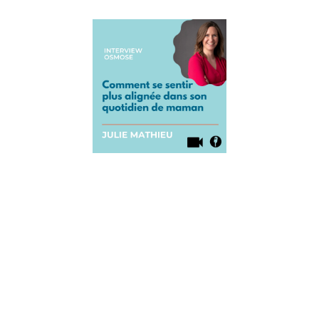
Comment
se sentir
plus
alignée
dans son
quotidien
de
maman
17 septembre
2021
Comment se
sentir plus
alignée dans
son
quotidien de
maman ?
Par Julie
Mathieu
Aujourd’hui,
on accueille
Julie Mathieu