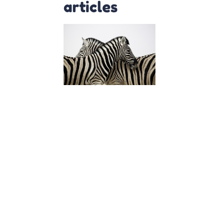
articles
C’est quoi êt
HPI, Zebe ou
Haut Potenti
?
28 septembre 2021
C’est quoi être
“HPI” ou “Zebre” 
Explication de
Magali Barcelo
Question de
Vincent à Magali
Barcelo, psycho
praticienne
spécialiste dans
l’accompagnem
des personnes H
Lire la suite »