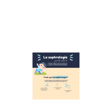
ça marche. Reto
sur la 1ere école
publique CNV Su
l’interview de
Véronique Pardo
formatrice CNV,
avons
Lire la suite »
La
Sophrologie
pour les
enfants
11 novembre 2022
La Sophrologie
pour les enfants
Suite à
l’interview de
Sophie Le
Millour,