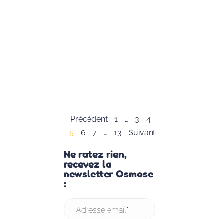
Caroline
Jambon, nous
avons le plaisir
de vous offrir
cette
infographie
complète sur
le
Lire la suite »
Précédent
1
…
3
4
5
6
7
…
13
Suivant
Ne ratez rien,
recevez la
newsletter Osmose
:
Adresse email* :