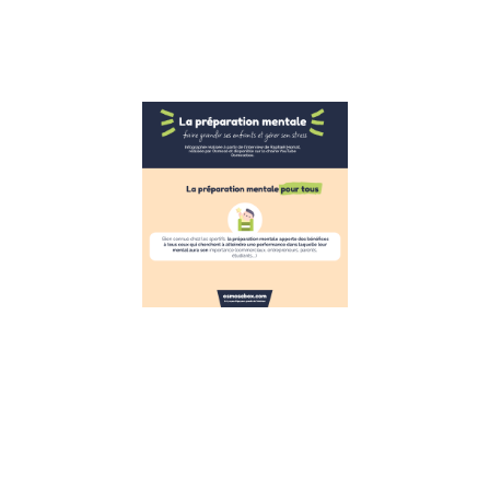
réagir face
Lire la suite »
Infographie
la gestion
du stress
pour les
enfants
inspirée de
la
préparation
mentale
7 décembre 2022
Infographie :
s’inspirer de la
préparation
mentale pour
aider les
enfants à gérer
leur stress