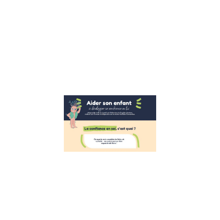
sophrologue et
fondatrice la
bulle des
émotions, nous
avons le plaisir
de vous
Lire la suite »
Aider les
enfants à
développer
leur
confiance
en eux
26 octobre 2022
Développer la
confiance en
soi des enfants
Suite à
l’interview de