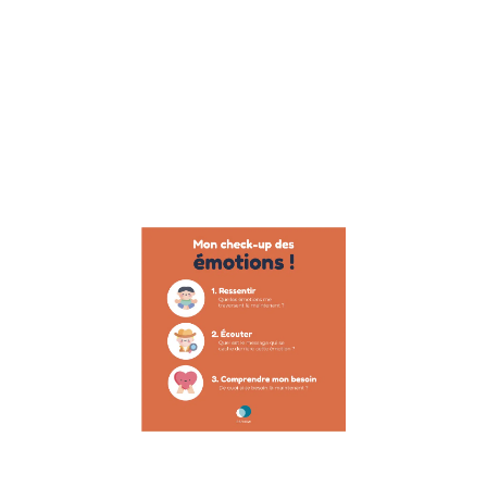
Suite à
l’interview de
Raphael
Homat,
préparateur
mental, auteur
et
Lire la suite »
Poster :
gestion
des
émotions
28 novembre
2022
Poster
enfant : la
gestion des
émotions
Faire de ses