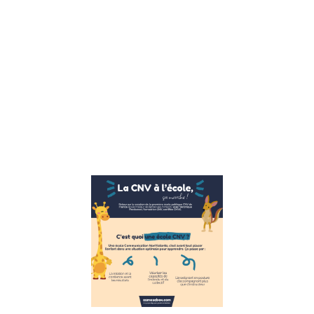
émotions un
allié est tout
à fait
possible
mais peut
sembler
contre
naturel.
Nous avons
Lire la suite »
Ecole publi
CNV
(communica
non violente
marche.
21 novembre 2022
La CNV
(communication
nonViolente) à l’