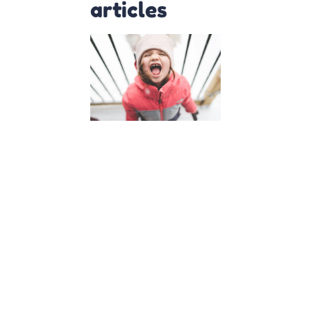
articles
Insolence
de mon
enfant,
que faire
?
4 avril 2023
Insolence de
mon enfant :
5 astuces
pour y faire
face
L’insolence
de son
enfant est
une situation
que tout
parent
redoute.
Comment