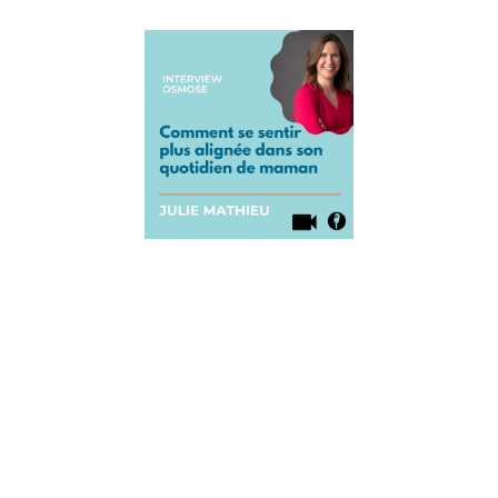
Comment
se sentir
plus
alignée
dans son
quotidien
de
maman
17 septembre
2021
Comment se
sentir plus
alignée dans
son
quotidien de
maman ?
Par Julie
Mathieu
Aujourd’hui,
on accueille
Julie Mathieu