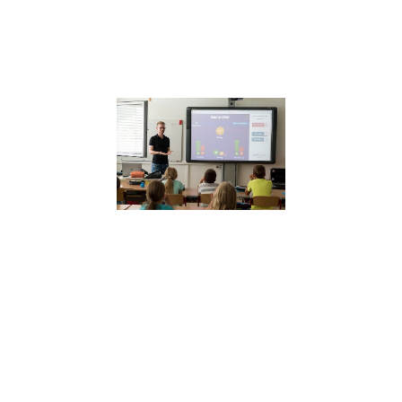
partage ces truc
astuces
Lire la suite »
Quelle plac
pour le
développem
personnel à
l’école ?
27 septembre 2021
Julien Péron « O
laisse totalemen
côté le savoir êtr
donc le
développement
personnel et la
connaissance de
soi. »
Lire la suite »