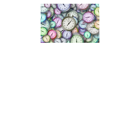
Lancer un
projet
malgré le
manque
de temps
et
d’argent
27 septembre
2021
Manque de
temps,
manque de
financement,
doutes…
comment
lancer ses
projets
malgré
toutes les
barrières que
l’on peut