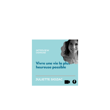
qui est
coach
parental et
qui
Lire la suite »
Interview
de
Juliette
Siozac :
vivre une
vie la plus
heureuse
possible
15 septembre
2021
Aujourd’hui
pour le blog
Osmose, on
accueille