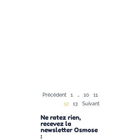
Juliette
Siozac qui est
fondatrice de
« Mon
Moment
Magique »,
autrice et
conférencière.
Elle nous
présente sa
vision des
Lire la suite »
Précédent
1
…
10
11
12
13
Suivant
Ne ratez rien,
recevez la
newsletter Osmose
: