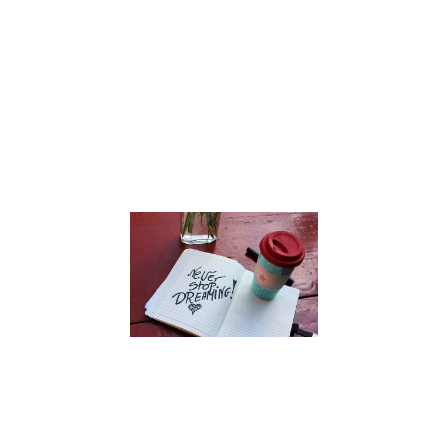
rencontrer ?
Julien Péron,
multi-
entrepreneur,
nous partage
son
expérience.
Lire la suite »
Intégrer le
développem
personnel a
sein de sa
famille
27 septembre 2021
Comment faire 
développement
personnel une
routine familiale 
Julien Péron nou