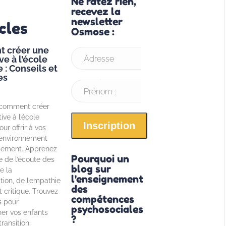
Ne ratez rien,
recevez la
newsletter
cles
Osmose :
 créer une
ve à l’école
Adresse
 : Conseils et
es
email* :
Prénom :
comment créer
ive à l’école
ur offrir à vos
 environnement
sement. Apprenez
Pourquoi un
e de l’écoute des
blog sur
e la
l'enseignement
ion, de l’empathie
des
it critique. Trouvez
compétences
s pour
psychosociales
r vos enfants
?
ransition.