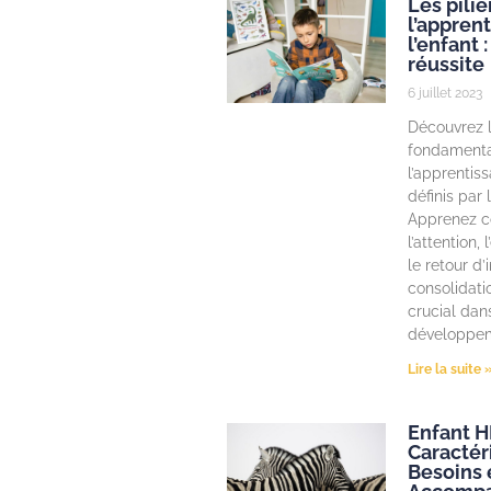
Les pilie
l’appren
l’enfant :
réussite
6 juillet 2023
Découvrez l
fondament
l’apprentiss
définis par
Apprenez 
l’attention,
le retour d’
consolidati
crucial dan
développem
Lire la suite 
Enfant HP
Caractér
Besoins 