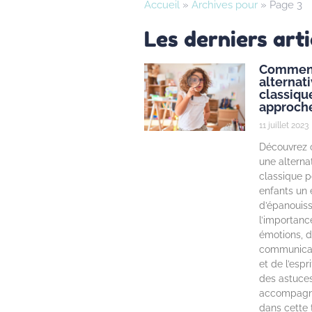
Accueil
»
Archives pour
»
Page 3
Les derniers arti
Comment
alternati
classique
approch
11 juillet 2023
Découvrez 
une alternat
classique po
enfants un
d’épanouis
l’importanc
émotions, d
communicat
et de l’espr
des astuce
accompagne
dans cette t