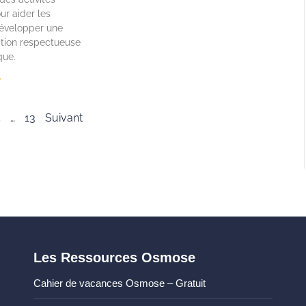
ur aider les
développer une
ion respectueuse
que.
»
5
…
13
Suivant
Les Ressources Osmose
Cahier de vacances Osmose – Gratuit