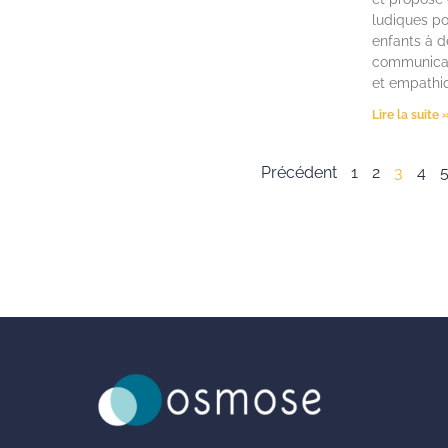
ludiques po
enfants à 
communicat
et empathi
Lire la suite 
Précédent
1
2
3
4