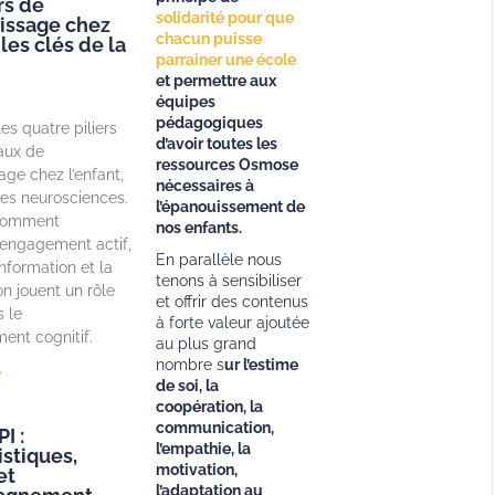
rs de
solidarité pour que
tissage chez
chacun puisse
 les clés de la
parrainer une école
et permettre aux
équipes
pédagogiques
es quatre piliers
d’avoir toutes les
aux de
ressources Osmose
age chez l’enfant,
nécessaires à
 les neurosciences.
l’épanouissement de
comment
nos enfants.
 l’engagement actif,
En parallèle nous
information et la
tenons à sensibiliser
on jouent un rôle
et offrir des contenus
s le
à forte valeur ajoutée
ent cognitif.
au plus grand
nombre s
ur l’estime
»
de soi, la
coopération, la
communication,
I :
l’empathie, la
istiques,
motivation,
et
l’adaptation au