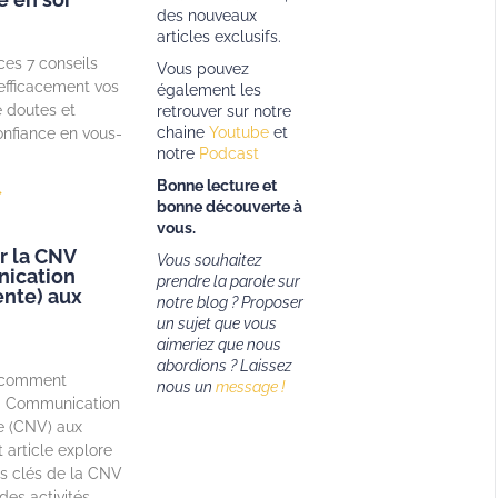
des nouveaux
articles exclusifs.
es 7 conseils
Vous pouvez
efficacement vos
également les
 doutes et
retrouver sur notre
chaine
Youtube
et
onfiance en vous-
notre
Podcast
Bonne lecture et
»
bonne découverte à
vous.
r la CNV
Vous souhaitez
ication
prendre la parole sur
nte) aux
notre blog ? Proposer
un sujet que vous
aimeriez que nous
abordions ?
Laissez
 comment
nous un
message !
la Communication
e (CNV) aux
 article explore
es clés de la CNV
des activités