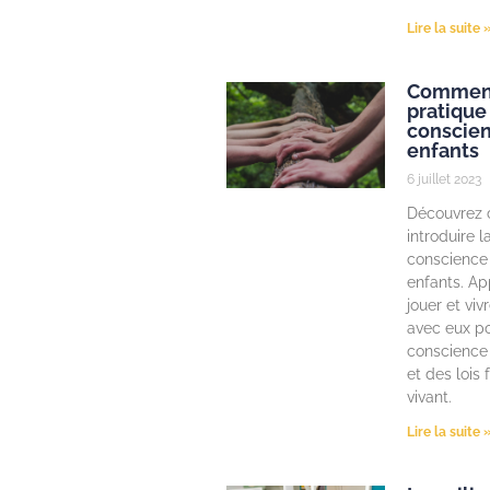
Lire la suite 
Comment
pratique
conscien
enfants
6 juillet 2023
Découvrez
introduire l
conscience 
enfants. Ap
jouer et vi
avec eux po
conscience
et des lois
vivant.
Lire la suite 