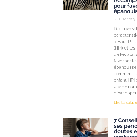
Accomp
pour favo
épanoui
6 juillet 2023
Découvrez 
caractérist
à Haut Poten
(HPI) et le
de les acc
favoriser le
épanouisse
comment re
enfant HPI e
environnem
développer 
Lire la suite 
7 Consei
ses péri
doutes e
confianc