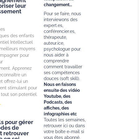
agnement
changement…
riser leur
ssement
Pour se faire, nous
interviewons des
expert.es,
les
conférencier.es,
iques des enfants
thérapeute,
tiel Intellectuel
auteur.ice,
s meilleurs moyens
psychologue pour
nous aider à
ompagner pour
comprendre
ur
comment travailler
ment. Apprenez
ses compétences
connaître un
douces (soft skill).
t offrez-lui un
Nous en faisons
ent stimulant pour
ensuite des vidéo
tout son potentiel.
Youtube, des
Podcasts, des
»
affiches, des
infographies etc
Toutes les semaines,
ls pour gérer
retrouver ici ou dans
odes de
votre boîte e-mail si
t retrouver
vous êtes abonné,
e en soi