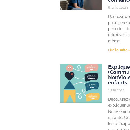
6 juillet 2023
Découvrez c
pour gérer 
périodes de
retrouver c
même.
Lire la suite 
Explique
(Commun
NonViole
enfants
1 juin 2023
Découvrez
expliquer 
NonViolent
enfants. Cet
les princip
et propose 