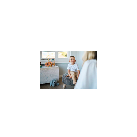
comprendre
l’impact des
compétences
psychosociales 
la
Lire la suite »
Pourquoi
faire appel
à un
thérapeute
pour
enfants ?
(et
comment
le choisir
?)
27 novembre
2023
Dans un
monde où les