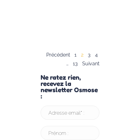
dès leur plus
jeune âge.
Lisez notre
article pour en
savoir plus.
Lire la suite »
Précédent
1
2
3
4
…
13
Suivant
Ne ratez rien,
recevez la
newsletter Osmose
:
Adresse email* :
Prénom :