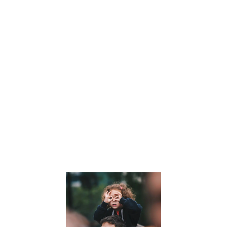
comment la
symbolique des
nombres et les
clés de l’arbre
personnel
peuvent offrir
des perspective
uniques sur leur
personnalité et
leur parcours de
vie. Lisez notre
article pour en
savoir plus.
Lire la suite »
Comment
développer
la pensée
critique de
nos enfants
: Un guide