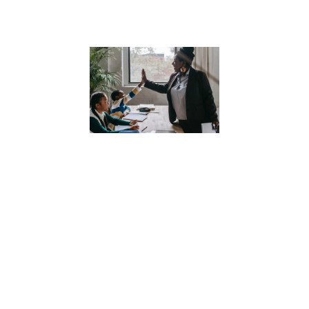
Lire la suite »
Comment la
numérologi
peut aider
nos enfants
à mieux se
connaître
11 juillet 2023
Découvrez
comment la
numérologie
peut aider nos
enfants à mieux
se connaître et à
développer une
compréhension
profonde d’eux-
mêmes.
Apprenez