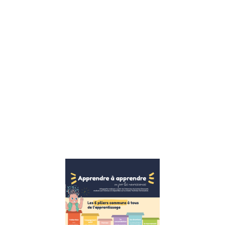
enfants sont
confrontés à
un ensemble
complexe de
défis
émotionnels,
sociaux et
éducatifs, le
rôle d’un
thérapeute
pour enfants
devient
Lire la suite »
Apprendre
à
apprendre :
Les 6
piliers
essentiels
pour une