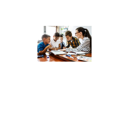
sain
Lire la suite »
Analyse des
dernières
recherches 
l’impact des
compétence
psychosocia
sur la réussi
scolaire
4 décembre 2023
Dans un monde 
constante évolut
où l’intelligence
émotionnelle et
sociale devient
aussi cruciale q
les compétence
académiques,