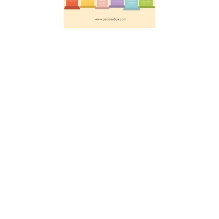
éducation
réussie
20 juillet 2023
Découvrez les
6 piliers
fondamentaux
pour faciliter
l’apprentissage,
selon les
avancées des
neurosciences.
Les clés pour
favoriser
l’attention,
l’engagement
actif, le retour
d’information,
la
consolidation,
les émotions et
le mouvement.