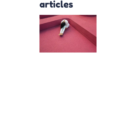
articles
Harcèlemen
scolaire :
Comment le
repérer et e
parler avec
les enfants
11 décembre 2023
L’Importance de
repérer et de
discuter du
harcèlement
scolaire
Bienvenue chez
Osmose où nous
pensons que
chaque enfant
mérite de grandi
dans un
environnement