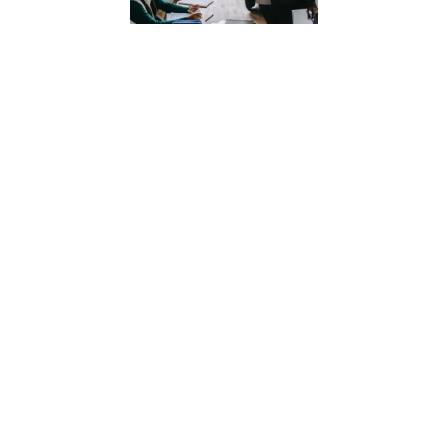
éducation
adaptée et
épanouissan
1 juin 2023
Découvrez les
différentes
pédagogies
utilisées en écol
primaire en Fran
pour offrir à vos
enfants une
éducation adapt
et épanouissante
De la méthode
Montessori à la
pédagogie Freine
explorez ces
approches
éducatives
uniques.