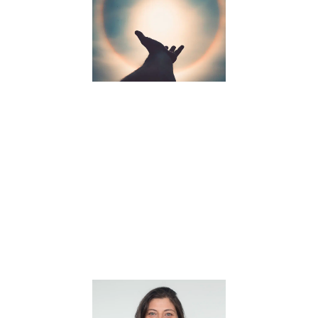
spiritualité
11 avril 2023
Comment la
spiritualité
peut-elle
contribuer au
bien-être de
nos enfants ?
C’est une
question qui
préoccupe de
plus en plus
de parents et
d’enseignants
à
Lire la suite »
L’importanc
des soft
skills et de