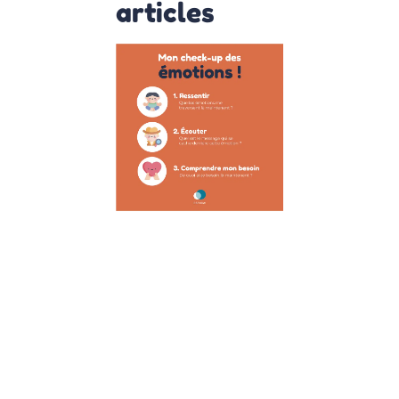
articles
Gestion des
émotions ch
l’enfant : Gu
pratique et
activités pou
favoriser un
meilleure
compréhens
1 juin 2023
Découvrez com
aborder les
émotions avec l
enfants, les aide
mieux les
comprendre et l
transformer en
alliés. Découvrez
des ressources e
des activités pou