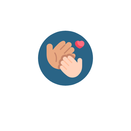
mettre en pratiq
ces enseignemen
Lire la suite »
Initier les
enfants à la
Communicat
Non Violent
(CNV) : Culti
des relation
bienveillant
et
enrichissant
1 juin 2023
Découvrez com
initier les enfant
la Communicati
Non Violente (C
pour favoriser d
relations saines 
épanouissantes.