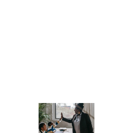
Explorez
l’importance de
l’appréciation
positive, de
l’assertivité, de
l’empathie et de
l’utilisation des 
pour permettre 
enfants d’exprim
leurs émotions e
leurs besoins de
manière
constructive.
Lire la suite »
École primai
en France :
découvrez l
différentes
pédagogies
pour une