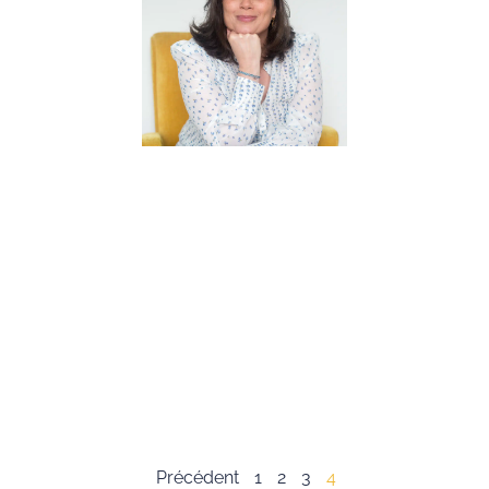
l’esprit
critique –
Interview de
Solenne
Bocquillon
6 avril 2023
Solenne est la
fondatrice de
Soft kids, la 1ère
application
mondiale pour
augmenter les
chances de
réussite et le
bien-être des
enfants en
cultivant leurs
Lire la suite »
Précédent
1
2
3
4