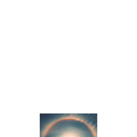
Stéphane
Tatu on
décidé
d’offir à 10
écoles la
possibilités
de
bénéficier
de toutes
les
ressources
Osmose
pendant 1
an.
Lire la suite »
Comment
initier les
enfants à
la