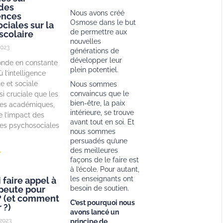
 des
Nous avons créé
nces
Osmose dans le but
ciales sur la
de permettre aux
scolaire
nouvelles
023
générations de
développer leur
nde en constante
plein potentiel.
ù l’intelligence
e et sociale
Nous sommes
convaincus que le
si cruciale que les
bien-être, la paix
es académiques,
intérieure, se trouve
 l’impact des
avant tout en soi. Et
s psychosociales
nous sommes
persuadés qu’une
des meilleures
»
façons de le faire est
à l’école. Pour autant,
les enseignants ont
 faire appel à
peute pour
besoin de soutien.
? (et comment
C’est pourquoi nous
 ?)
avons lancé un
2023
principe de