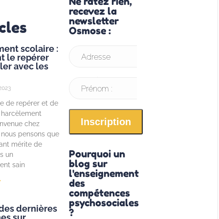
Ne ratez rien,
recevez la
newsletter
cles
Osmose :
ent scolaire :
 le repérer
Adresse
ler avec les
email* :
Prénom :
2023
e de repérer et de
u harcèlement
envenue chez
nous pensons que
ant mérite de
Pourquoi un
s un
blog sur
ent sain
l'enseignement
»
des
compétences
psychosociales
des dernières
?
es sur