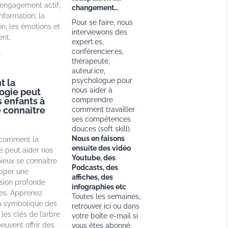
 l’engagement actif,
changement…
information, la
Pour se faire, nous
on, les émotions et
interviewons des
nt.
expert.es,
conférencier.es,
»
thérapeute,
auteur.ice,
psychologue pour
 la
nous aider à
ogie peut
s enfants à
comprendre
 connaître
comment travailler
ses compétences
douces (soft skill).
Nous en faisons
comment la
ensuite des vidéo
 peut aider nos
Youtube, des
ieux se connaître
Podcasts, des
opper une
affiches, des
ion profonde
infographies etc
s. Apprenez
Toutes les semaines,
 symbolique des
retrouver ici ou dans
les clés de l’arbre
votre boîte e-mail si
euvent offrir des
vous êtes abonné,