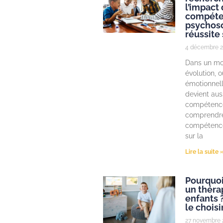
l’impact
compéte
psychoso
réussite 
4 décembre 2
Dans un mo
évolution, o
émotionnell
devient aus
compétenc
comprendre
compétence
sur la
Lire la suite 
Pourquoi
un théra
enfants 
le choisir
27 novembre 