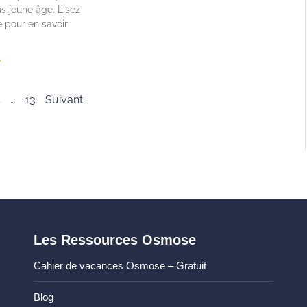
us jeune âge. Lisez
e pour en savoir
»
4
…
13
Suivant
Les Ressources Osmose
Cahier de vacances Osmose – Gratuit
Blog