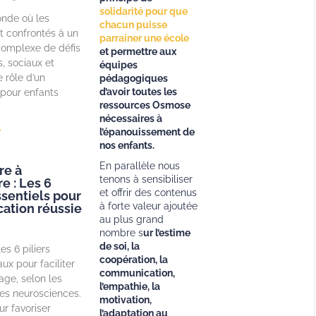
solidarité pour que
nde où les
chacun puisse
t confrontés à un
parrainer une école
omplexe de défis
et permettre aux
, sociaux et
équipes
e rôle d’un
pédagogiques
d’avoir toutes les
pour enfants
ressources Osmose
nécessaires à
»
l’épanouissement de
nos enfants.
En parallèle nous
re à
tenons à sensibiliser
e : Les 6
et offrir des contenus
ssentiels pour
à forte valeur ajoutée
ation réussie
au plus grand
nombre s
ur l’estime
de soi, la
es 6 piliers
coopération, la
x pour faciliter
communication,
age, selon les
l’empathie, la
es neurosciences.
motivation,
ur favoriser
l’adaptation au