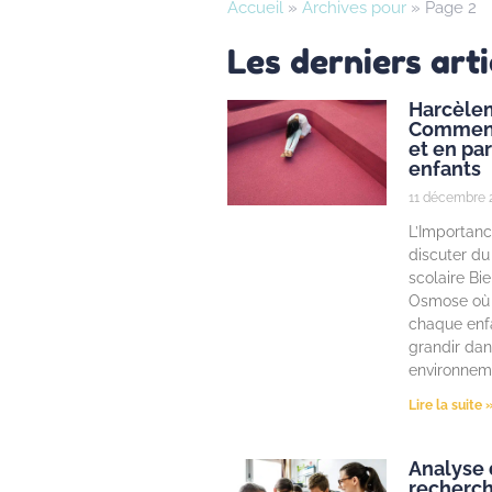
Accueil
»
Archives pour
»
Page 2
Les derniers arti
Harcèlem
Comment
et en par
enfants
11 décembre 
L’Importanc
discuter d
scolaire Bi
Osmose où 
chaque enf
grandir dan
environnem
Lire la suite 
Analyse 
recherch