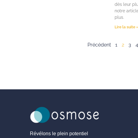
dès leur pl
notre articl
plus.
Lire la suite 
Précédent
1
2
3
Révélons le plein potentiel