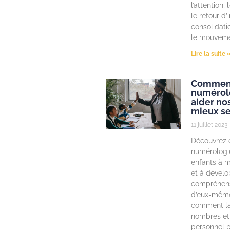
l’attention,
le retour d’
consolidati
le mouveme
Lire la suite 
Comment
numérol
aider no
mieux se
11 juillet 2023
Découvrez 
numérologie
enfants à m
et à dével
compréhens
d’eux-même
comment la
nombres et 
personnel p