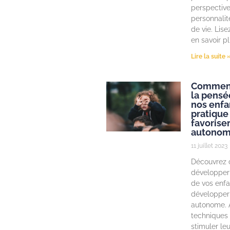
perspective
personnalit
de vie. Lise
en savoir pl
Lire la suite 
Comment
la pensé
nos enfa
pratique
favorise
autono
11 juillet 2023
Découvrez
développer 
de vos enfa
développer 
autonome. 
techniques 
stimuler leu