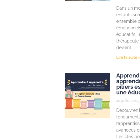
Dans un mo
enfants son
ensemble c
émotionnels
éducatifs, l
thérapeute 
devient
Lire la suite 
Apprend
apprendr
piliers e
une éduc
20 juillet 2023
Découvrez l
fondamentau
l’apprentiss
avancées d
Les clés po