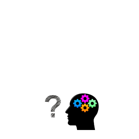
Comment intégr
les profils HPI d
le monde du
travail Question 
Vincent à Magali
Barcelo, psycho
praticienne
spécialiste dans
l’accompagnem
des personnes H
et
Lire la suite »
HPI, Zèbre,
capitaliser s
ses forces.
1 octobre 2021
HPI, Zebre,
comment
capitaliser sur s