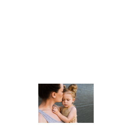
fait d’être HPI
(Haut Potentiel) 
par Magali Barc
Question de
Vincent à Magali
Barcelo, psycho
praticienne
spécialiste dans
l’accompagnem
des personnes
Lire la suite »
Accompagne
les enfants
HPI “Haut
Potentiel
Intelectuel”
30 septembre 2021
Parents,
éducateurs,