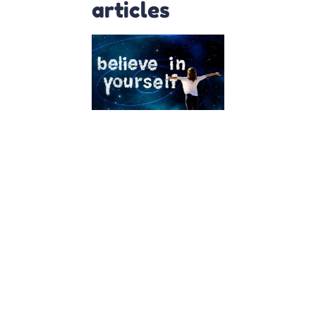
articles
Gagner
en
confiance
en soi :
comment
faire ?
23 octobre
2021
La confiance
en soi c’est à
mettre en
lien avec les
capacités :
ce que l’on
est capable
de faire.
Même au-
delà de ce
qu’on est