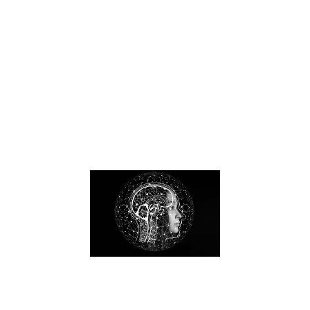
forces ? Par Mag
Barcelo Questio
de Vincent à
Magali Barcelo,
psycho praticie
spécialiste dans
l’accompagnem
des personnes H
Lire la suite »
Comment se
faire
diagnostiqu
HPI (Haut
Potentiel) ?
par Magali
Barcelo
30 septembre 2021
Comment
diagnostiquer le