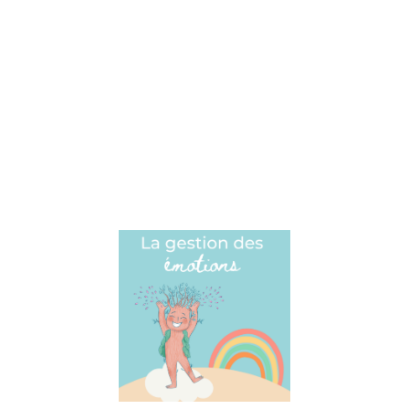
capable de
faire, c’est
ce qu’on se
pense
capable de
faire et c’est
là aussi où
se joue la
nuance
Lire la suite »
Comment
gérer ses
émotions
?
21 octobre 2021
Comment
comprendre
et gérer ses
émotions ?