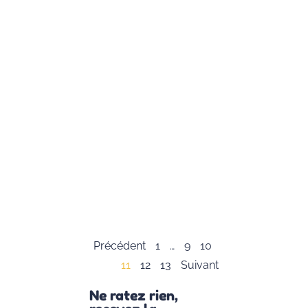
enseignants,
comment
accompagner le
enfants « Haut
Potentiel » ? par
Magali Barcelo
Question de
Vincent à Magali
Barcelo, psycho
praticienne
spécialiste dans
l’accompagnem
des
Lire la suite »
Précédent
1
…
9
10
11
12
13
Suivant
Ne ratez rien,