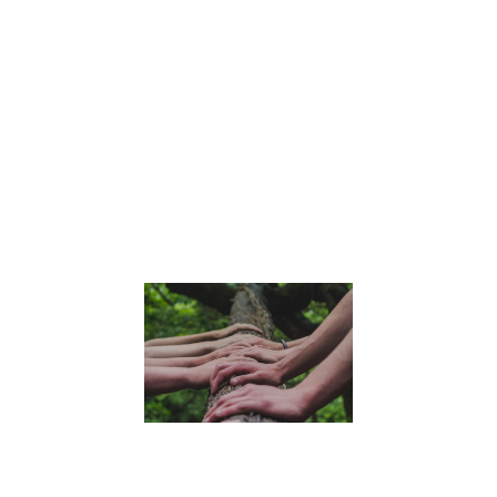
émotions, de la
communication,
de l’empathie et
de l’esprit critiqu
Trouvez des
astuces pour
accompagner v
enfants dans
cette transition.
Lire la suite »
Comment
aborder la
pratique
de la
pleine
conscience
avec les
enfants
6 juillet 2023
Découvrez