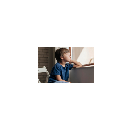
environnement
stimulant pour
développer tout
potentiel.
Lire la suite »
7
Conseils
pour
gérer ses
périodes
de
doutes et
retrouver
confiance
en soi
6 juillet 2023
Découvrez
ces 7
conseils