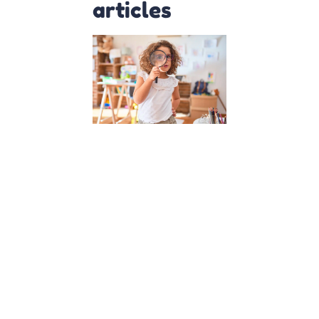
articles
Comment
créer une
alternative à
l’école
classique :
Conseils et
approches
11 juillet 2023
Découvrez
comment créer
une alternative à
l’école classique
pour offrir à vos
enfants un
environnement
d’épanouissemen
Apprenez
l’importance de
l’écoute des