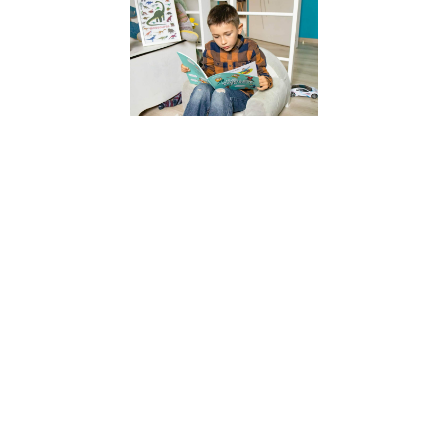
l’apprentiss
chez l’enfant
les clés de l
réussite
6 juillet 2023
Découvrez les
quatre piliers
fondamentaux d
l’apprentissage
chez l’enfant, déf
par les
neurosciences.
Apprenez comm
l’attention,
l’engagement act
le retour
d’information et 
consolidation jo
un rôle crucial d
le développeme
cognitif.