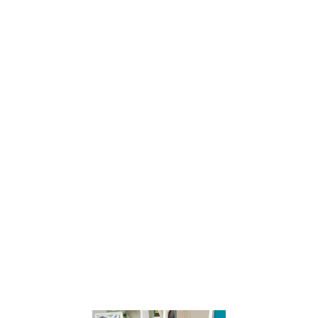
comment
introduire la
pleine
conscience
dans la vie des
enfants.
Apprenez à
observer, jouer
et vivre des
expériences
avec eux pour
cultiver une
conscience du
changement
et des lois
fondamentales
du vivant.
Lire la suite »
Les piliers d