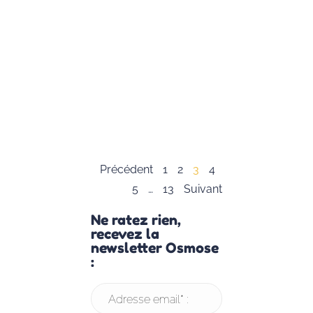
principes clés de
CNV et propose
activités ludique
pour aider les e
à développer un
communication
respectueuse et
empathique.
Lire la suite »
Précédent
1
2
3
4
5
…
13
Suivant
Ne ratez rien,
recevez la
newsletter Osmose
:
Adresse email* :