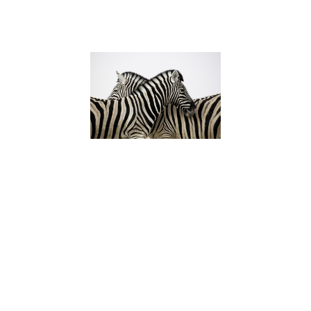
Lire la suite »
Enfant HPI :
Caractéristi
Besoins et
Accompagn
pour favorise
épanouisse
6 juillet 2023
Découvrez les
caractéristiques
enfants à Haut P
Intellectuel (HPI)
meilleurs moyen
accompagner p
favoriser leur
épanouissement
Apprenez comm
reconnaître un e
HPI et offrez-lui 