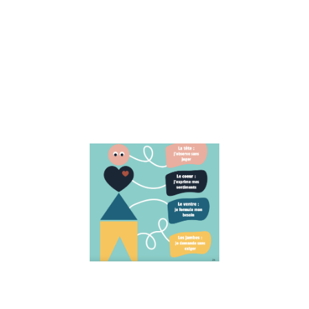
pour gérer
efficacement
vos périodes
de doutes et
retrouver
confiance en
vous-même.
Lire la suite »
Expliquer la
(Communica
NonViolente
aux enfants
1 juin 2023
Découvrez com
expliquer la
Communication
NonViolente (CN
aux enfants. Cet
article explore l