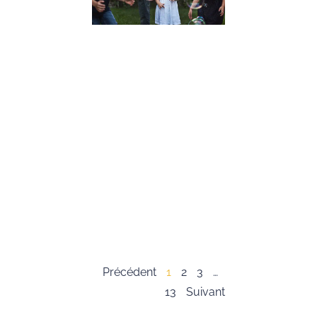
Conseils
Pratiques
19 décembre 2023
Dans cet article,
nous allons expl
l’importance du
développement 
compétences
psychosociales,
souvent appelée
« soft skills », c
les enfants. Ces
compétences so
essentielles pour
Lire la suite »
Précédent
1
2
3
…
13
Suivant