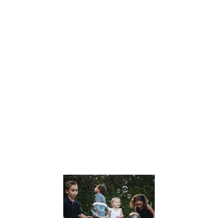
Dans un monde
en constante
évolution, Julien
Peron se
distingue
comme une
voix influente
dans le
domaine de
l’éducation et
du
développement
personnel. Son
approche
Lire la suite »
Le
développem
des Soft Skil
chez les
enfants :