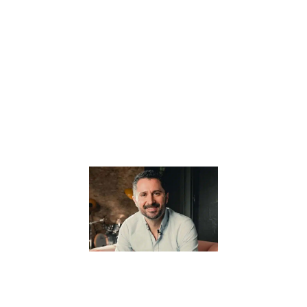
l’éducation
alternative, offre
une vision
novatrice et
profondément
humaine de
l’apprentissage.
Au cœur de sa
Lire la suite »
Pourquoi il
pense que
“Tout part
de
l’éducation”
? –
Interview
avec Julien
Peron
5 janvier 2024