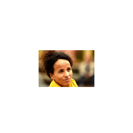
d’accompagner
les élèves dans
leur parcours
éducatif. Un
coach scolaire
Lire la suite »
Sophie
Rabhi, une
figure de
proue dans
le domaine
de
l’éducation
alternative
– Interview
9 janvier 2024
Sophie Rabhi,
une figure de
proue dans le
domaine de