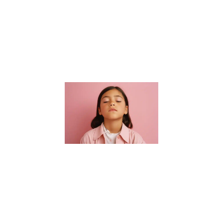
connaissances
académiques.
Elle s’étend à
la formation
de
Lire la suite »
Guide des
parents :
Choisir un
sophrologue
pour enfants
à Nantes
16 janvier 2024
Bienvenue dans
notre guide
essentiel pour
trouver le parfait
sophrologue
pour enfants à
Nantes. Dans