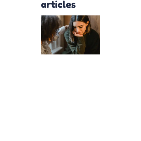
articles
Comment
les cours
d’empathie
à l’école
façonnent
des
citoyens
du monde
?
23 janvier 2024
Dans un
monde de
plus en plus
interconnecté,
l’éducation de
nos enfants
dépasse la
simple
acquisition de