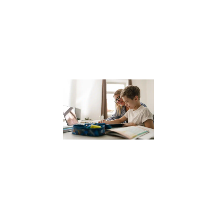
une ville où la
sophrologie
gagne en
popularité, il est
Lire la suite »
Coach
scolaire
pour
enfants
12 janvier 2024
Dans le
paysage
éducatif actuel,
le coaching
scolaire gagne
en popularité
comme un
moyen efficace