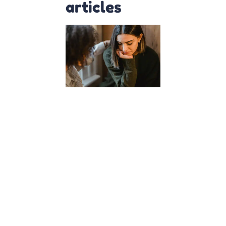
articles
Comment
les cours
d’empathie
à l’école
façonnent
des
citoyens
du monde
?
23 janvier 2024
Dans un
monde de
plus en plus
interconnecté,
l’éducation de
nos enfants
dépasse la
simple
acquisition de