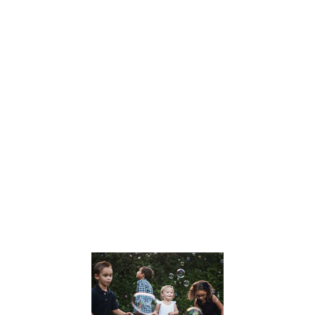
Dans un monde
en constante
évolution, Julien
Peron se
distingue
comme une
voix influente
dans le
domaine de
l’éducation et
du
développement
personnel. Son
approche
Lire la suite »
Le
développem
des Soft Skil
chez les
enfants :