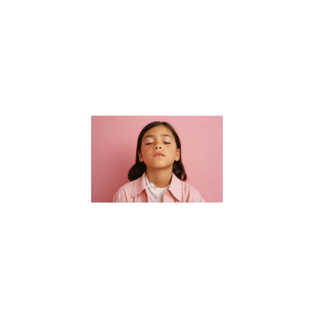
connaissances
académiques.
Elle s’étend à
la formation
de
Lire la suite »
Guide des
parents :
Choisir un
sophrologue
pour enfants
à Nantes
16 janvier 2024
Bienvenue dans
notre guide
essentiel pour
trouver le parfait
sophrologue
pour enfants à
Nantes. Dans