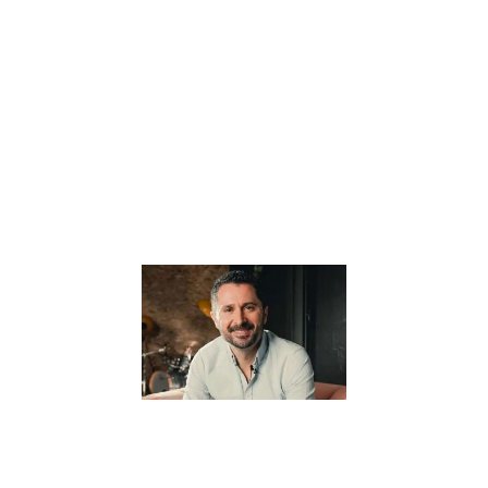
l’éducation
alternative, offre
une vision
novatrice et
profondément
humaine de
l’apprentissage.
Au cœur de sa
Lire la suite »
Pourquoi il
pense que
“Tout part
de
l’éducation”
? –
Interview
avec Julien
Peron
5 janvier 2024