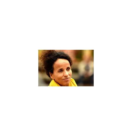
d’accompagner
les élèves dans
leur parcours
éducatif. Un
coach scolaire
Lire la suite »
Sophie
Rabhi, une
figure de
proue dans
le domaine
de
l’éducation
alternative
– Interview
9 janvier 2024
Sophie Rabhi,
une figure de
proue dans le
domaine de