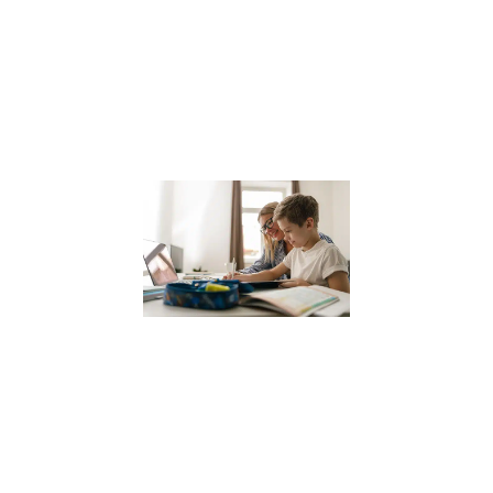
une ville où la
sophrologie
gagne en
popularité, il est
Lire la suite »
Coach
scolaire
pour
enfants
12 janvier 2024
Dans le
paysage
éducatif actuel,
le coaching
scolaire gagne
en popularité
comme un
moyen efficace