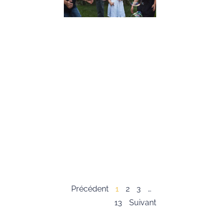
Conseils
Pratiques
19 décembre 2023
Dans cet article,
nous allons expl
l’importance du
développement 
compétences
psychosociales,
souvent appelée
« soft skills », c
les enfants. Ces
compétences so
essentielles pour
Lire la suite »
Précédent
1
2
3
…
13
Suivant