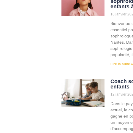
sophrol
enfants 
16 janvier 20
Bienvenue d
essentiel po
sophrologue
Nantes. Dans
sophrologie
popularité, i
Lire la suite »
Coach sc
enfants
12 janvier 20
Dans le pay
actuel, le c
gagne en p
un moyen ef
d’accompagn