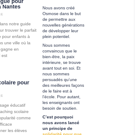
ogue pour
à Nantes
Nous avons créé
Osmose dans le but
24
de permettre aux
ans notre guide
nouvelles générations
ur trouver le parfait
de développer leur
 pour enfants à
plein potentiel.
 une ville où la
Nous sommes
 gagne en
convaincus que le
l est
bien-être, la paix
intérieure, se trouve
avant tout en soi. Et
nous sommes
persuadés qu’une
olaire pour
des meilleures façons
de le faire est à
24
l’école. Pour autant,
les enseignants ont
sage éducatif
besoin de soutien.
oaching scolaire
C’est pourquoi
opularité comme
nous avons lancé
ficace
un principe de
er les élèves
solidarité pour que