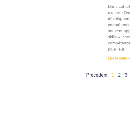
Dans cet art
explorer l’
développem
compétence
souvent app
skills », ch
compétences
pour leur
Lire la suite »
Précédent
1
2
3