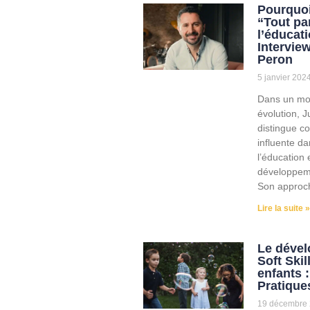
Pourquoi
“Tout pa
l’éducati
Intervie
Peron
5 janvier 202
Dans un mo
évolution, J
distingue c
influente d
l’éducation 
développem
Son approc
Lire la suite »
Le déve
Soft Skil
enfants 
Pratique
19 décembre