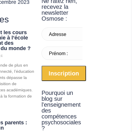
Ne ratez rien,
écembre 2023
recevez la
newsletter
les
Osmose :
 les cours
Adresse
ie à l’école
t des
 du monde ?
email* :
Prénom :
24
nde de plus en
nnecté, l’éducation
nts dépasse la
sition de
ces académiques.
Pourquoi un
 à la formation de
blog sur
l'enseignement
des
compétences
psychosociales
s parents :
un
?