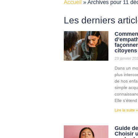
Accueil
»
Archives pour 11 d
Les derniers artic
Comment
d’empath
façonnen
citoyens
23 janvier 20
Dans un mo
plus interco
de nos enfa
simple acqui
connaissan
Elle s’étend
Lire la suite »
Guide de
Choisir 