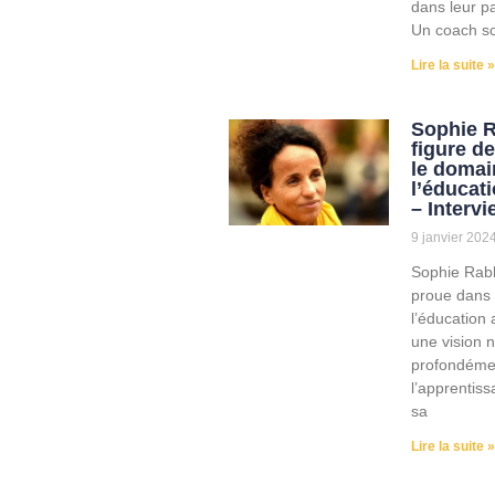
dans leur pa
Un coach sc
Lire la suite »
Sophie R
figure d
le domai
l’éducati
– Intervi
9 janvier 202
Sophie Rabh
proue dans 
l’éducation a
une vision n
profondéme
l’apprentis
sa
Lire la suite »