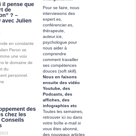
 il pense que
Pour se faire, nous
rt de
interviewons des
on” ? –
expert.es,
w avec Julien
conférencier.es,
thérapeute,
4
auteur.ice,
psychologue pour
nde en constante
nous aider à
ulien Peron se
comprendre
omme une voix
comment travailler
ans le domaine de
ses compétences
et du
douces (soft skill).
ent personnel.
Nous en faisons
he
ensuite des vidéo
Youtube, des
Podcasts, des
affiches, des
infographies etc
loppement des
Toutes les semaines,
ls chez les
retrouver ici ou dans
: Conseils
votre boîte e-mail si
s
vous êtes abonné,
 2023
des nouveaux articles