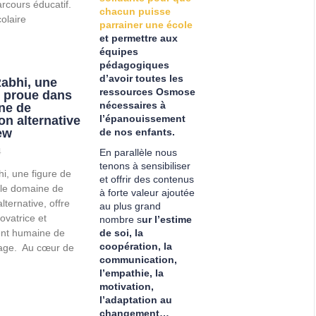
rcours éducatif.
chacun puisse
olaire
parrainer une école
et permettre aux
équipes
pédagogiques
d’avoir toutes les
abhi, une
ressources Osmose
e proue dans
nécessaires à
ne de
l’épanouissement
on alternative
ew
de nos enfants.
4
En parallèle nous
tenons à sensibiliser
i, une figure de
et offrir des contenus
le domaine de
à forte valeur ajoutée
lternative, offre
au plus grand
ovatrice et
nombre s
ur l’estime
nt humaine de
de soi, la
coopération, la
sage. Au cœur de
communication,
l’empathie, la
motivation,
l’adaptation au
changement…