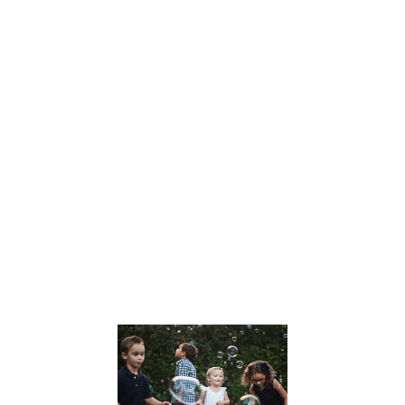
Dans un monde
en constante
évolution, Julien
Peron se
distingue
comme une
voix influente
dans le
domaine de
l’éducation et
du
développement
personnel. Son
approche
Lire la suite »
Le
développem
des Soft Skil
chez les
enfants :