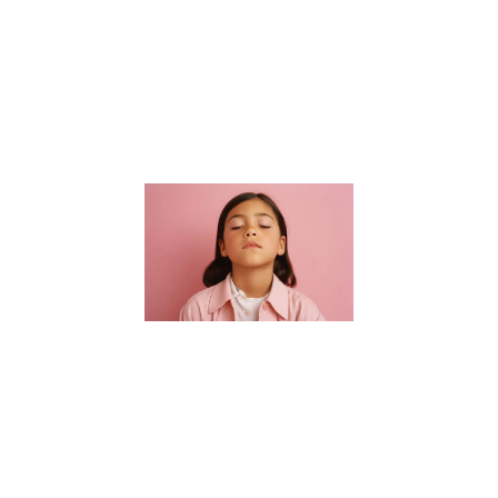
connaissances
académiques.
Elle s’étend à
la formation
de
Lire la suite »
Guide des
parents :
Choisir un
sophrologue
pour enfants
à Nantes
16 janvier 2024
Bienvenue dans
notre guide
essentiel pour
trouver le parfait
sophrologue
pour enfants à
Nantes. Dans