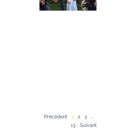
Conseils
Pratiques
19 décembre 2023
Dans cet article,
nous allons expl
l’importance du
développement 
compétences
psychosociales,
souvent appelée
« soft skills », c
les enfants. Ces
compétences so
essentielles pour
Lire la suite »
Précédent
1
2
3
…
13
Suivant