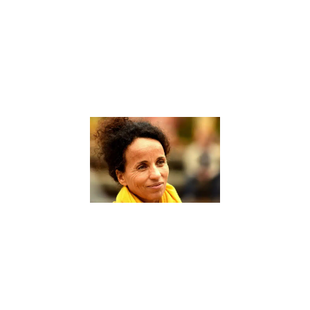
d’accompagner
les élèves dans
leur parcours
éducatif. Un
coach scolaire
Lire la suite »
Sophie
Rabhi, une
figure de
proue dans
le domaine
de
l’éducation
alternative
– Interview
9 janvier 2024
Sophie Rabhi,
une figure de
proue dans le
domaine de