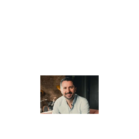
l’éducation
alternative, offre
une vision
novatrice et
profondément
humaine de
l’apprentissage.
Au cœur de sa
Lire la suite »
Pourquoi il
pense que
“Tout part
de
l’éducation”
? –
Interview
avec Julien
Peron
5 janvier 2024