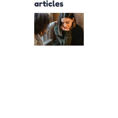
articles
Comment
les cours
d’empathie
à l’école
façonnent
des
citoyens
du monde
?
23 janvier 2024
Dans un
monde de
plus en plus
interconnecté,
l’éducation de
nos enfants
dépasse la
simple
acquisition de