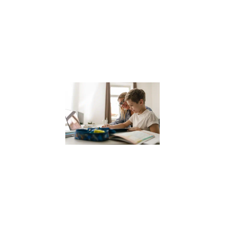
une ville où la
sophrologie
gagne en
popularité, il est
Lire la suite »
Coach
scolaire
pour
enfants
12 janvier 2024
Dans le
paysage
éducatif actuel,
le coaching
scolaire gagne
en popularité
comme un
moyen efficace