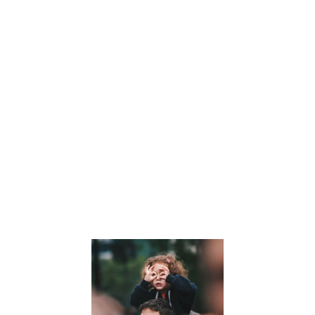
comment la
symbolique des
nombres et les
clés de l’arbre
personnel
peuvent offrir
des perspective
uniques sur leur
personnalité et
leur parcours de
vie. Lisez notre
article pour en
savoir plus.
Lire la suite »
Comment
développer
la pensée
critique de
nos enfants
: Un guide