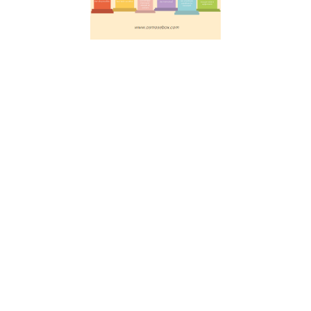
éducation
réussie
20 juillet 2023
Découvrez les
6 piliers
fondamentaux
pour faciliter
l’apprentissage,
selon les
avancées des
neurosciences.
Les clés pour
favoriser
l’attention,
l’engagement
actif, le retour
d’information,
la
consolidation,
les émotions et
le mouvement.