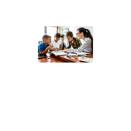
sain
Lire la suite »
Analyse des
dernières
recherches 
l’impact des
compétence
psychosocia
sur la réussi
scolaire
4 décembre 2023
Dans un monde 
constante évolut
où l’intelligence
émotionnelle et
sociale devient
aussi cruciale q
les compétence
académiques,