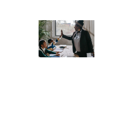
Lire la suite »
Comment la
numérologi
peut aider
nos enfants
à mieux se
connaître
11 juillet 2023
Découvrez
comment la
numérologie
peut aider nos
enfants à mieux
se connaître et à
développer une
compréhension
profonde d’eux-
mêmes.
Apprenez