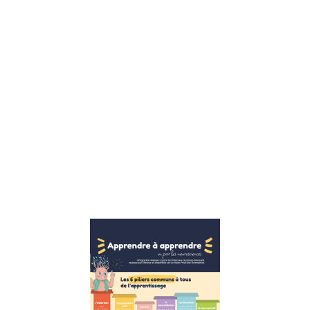
enfants sont
confrontés à
un ensemble
complexe de
défis
émotionnels,
sociaux et
éducatifs, le
rôle d’un
thérapeute
pour enfants
devient
Lire la suite »
Apprendre
à
apprendre :
Les 6
piliers
essentiels
pour une