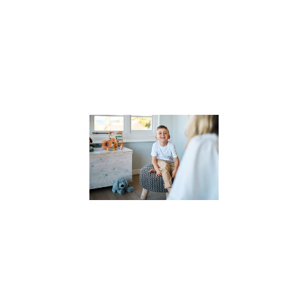
comprendre
l’impact des
compétences
psychosociales 
la
Lire la suite »
Pourquoi
faire appel
à un
thérapeute
pour
enfants ?
(et
comment
le choisir
?)
27 novembre
2023
Dans un
monde où les