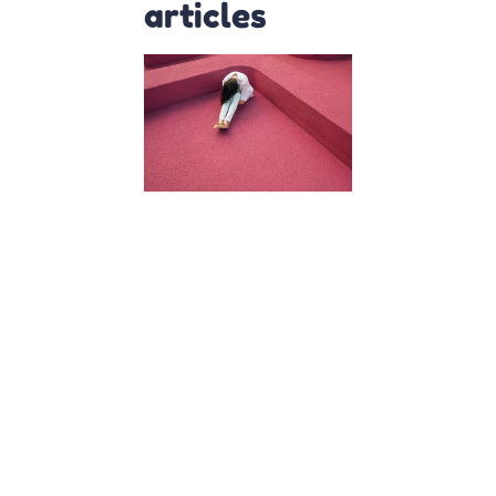
articles
Harcèlemen
scolaire :
Comment le
repérer et e
parler avec
les enfants
11 décembre 2023
L’Importance de
repérer et de
discuter du
harcèlement
scolaire
Bienvenue chez
Osmose où nous
pensons que
chaque enfant
mérite de grandi
dans un
environnement