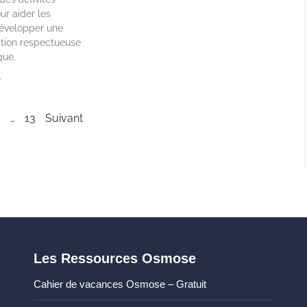
ur aider les
développer une
ion respectueuse
que.
»
5
…
13
Suivant
Les Ressources Osmose
Cahier de vacances Osmose – Gratuit