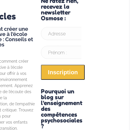
Ne ratez rien,
recevez la
newsletter
cles
Osmose :
 créer une
ve à l’école
Adresse
 : Conseils et
es
email* :
Prénom :
comment créer
ive à l’école
ur offrir à vos
 environnement
sement. Apprenez
Pourquoi un
e de l’écoute des
blog sur
e la
l'enseignement
ion, de l’empathie
des
it critique. Trouvez
compétences
s pour
psychosociales
r vos enfants
?
ransition.