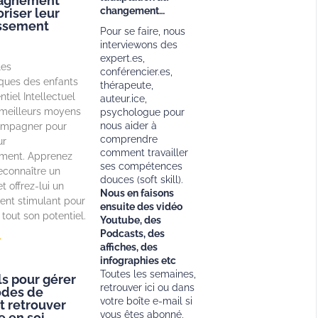
agnement
changement…
riser leur
ssement
Pour se faire, nous
interviewons des
expert.es,
les
conférencier.es,
iques des enfants
thérapeute,
tiel Intellectuel
auteur.ice,
s meilleurs moyens
psychologue pour
nous aider à
ompagner pour
comprendre
ur
comment travailler
ment. Apprenez
ses compétences
connaître un
douces (soft skill).
t offrez-lui un
Nous en faisons
ent stimulant pour
ensuite des vidéo
tout son potentiel.
Youtube, des
Podcasts, des
»
affiches, des
infographies etc
Toutes les semaines,
ls pour gérer
retrouver ici ou dans
odes de
votre boîte e-mail si
t retrouver
vous êtes abonné,
e en soi