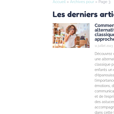
Accueil
»
Archives pour
»
Page 3
Les derniers arti
Comment
alternati
classique
approch
11 juillet 2023
Découvrez 
une alternat
classique po
enfants un
d’épanouis
l’importanc
émotions, d
communicat
et de l’espr
des astuce
accompagne
dans cette t