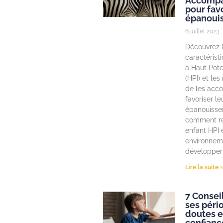
Accomp
pour favo
épanoui
6 juillet 2023
Découvrez 
caractérist
à Haut Poten
(HPI) et le
de les acc
favoriser le
épanouisse
comment re
enfant HPI e
environnem
développer 
Lire la suite 
7 Consei
ses péri
doutes e
confianc