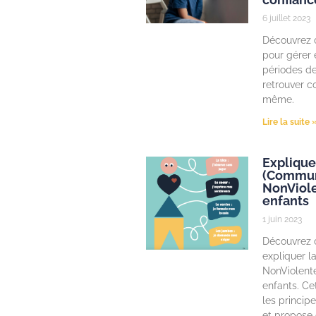
6 juillet 2023
Découvrez c
pour gérer 
périodes de
retrouver c
même.
Lire la suite 
Explique
(Commun
NonViole
enfants
1 juin 2023
Découvrez
expliquer 
NonViolent
enfants. Cet
les princip
et propose 