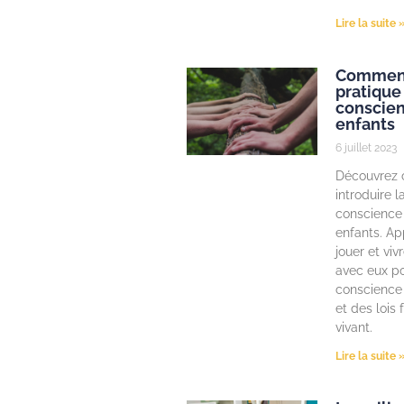
Lire la suite 
Comment
pratique
conscien
enfants
6 juillet 2023
Découvrez
introduire l
conscience 
enfants. Ap
jouer et vi
avec eux po
conscience
et des lois
vivant.
Lire la suite 