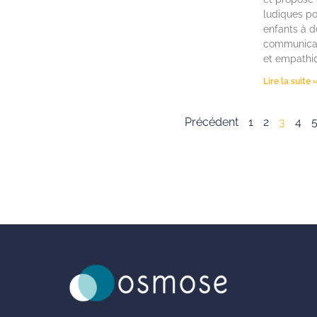
ludiques po
enfants à 
communicat
et empathi
Lire la suite 
Précédent
1
2
3
4