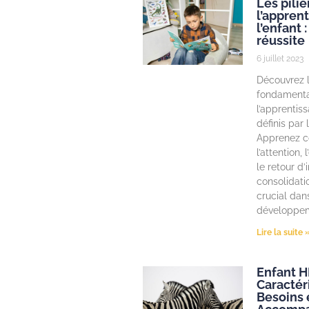
Les pilie
l’appren
l’enfant :
réussite
6 juillet 2023
Découvrez l
fondament
l’apprentiss
définis par
Apprenez 
l’attention,
le retour d’
consolidati
crucial dan
développem
Lire la suite 
Enfant HP
Caractér
Besoins 