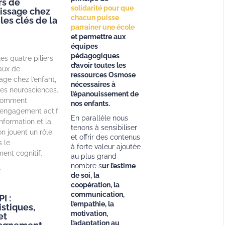
rs de
solidarité pour que
tissage chez
chacun puisse
 les clés de la
parrainer une école
et permettre aux
équipes
pédagogiques
es quatre piliers
d’avoir toutes les
aux de
ressources Osmose
age chez l’enfant,
nécessaires à
 les neurosciences.
l’épanouissement de
comment
nos enfants.
 l’engagement actif,
En parallèle nous
information et la
tenons à sensibiliser
on jouent un rôle
et offrir des contenus
s le
à forte valeur ajoutée
ent cognitif.
au plus grand
nombre s
ur l’estime
»
de soi, la
coopération, la
communication,
I :
l’empathie, la
istiques,
motivation,
et
l’adaptation au