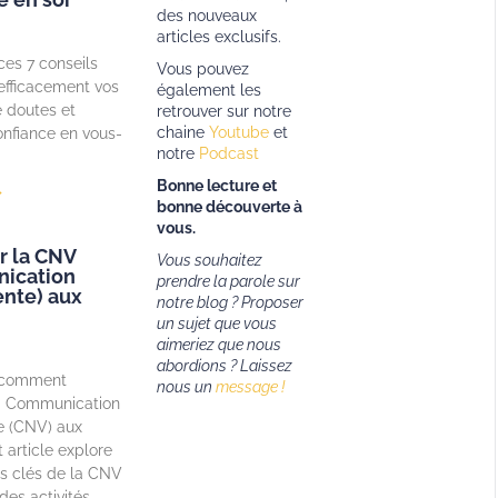
des nouveaux
articles exclusifs.
es 7 conseils
Vous pouvez
efficacement vos
également les
 doutes et
retrouver sur notre
chaine
Youtube
et
onfiance en vous-
notre
Podcast
Bonne lecture et
»
bonne découverte à
vous.
r la CNV
Vous souhaitez
ication
prendre la parole sur
nte) aux
notre blog ? Proposer
un sujet que vous
aimeriez que nous
abordions ?
Laissez
 comment
nous un
message !
la Communication
e (CNV) aux
 article explore
es clés de la CNV
des activités