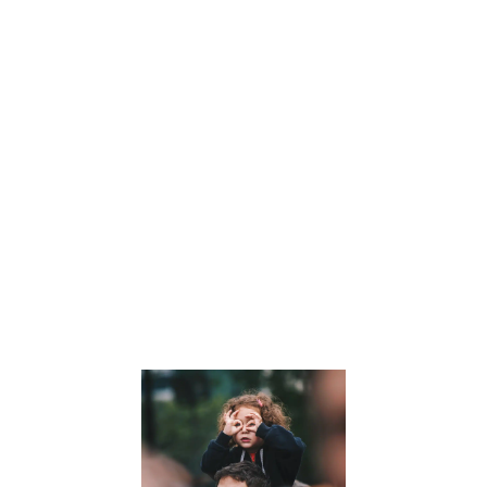
comment la
symbolique des
nombres et les
clés de l’arbre
personnel
peuvent offrir
des perspective
uniques sur leur
personnalité et
leur parcours de
vie. Lisez notre
article pour en
savoir plus.
Lire la suite »
Comment
développer
la pensée
critique de
nos enfants
: Un guide