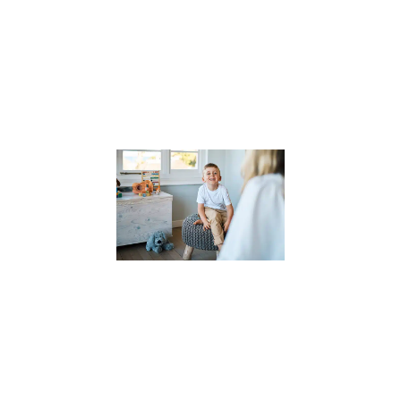
comprendre
l’impact des
compétences
psychosociales 
la
Lire la suite »
Pourquoi
faire appel
à un
thérapeute
pour
enfants ?
(et
comment
le choisir
?)
27 novembre
2023
Dans un
monde où les