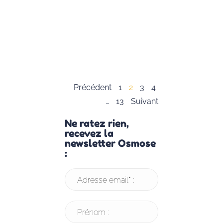
dès leur plus
jeune âge.
Lisez notre
article pour en
savoir plus.
Lire la suite »
Précédent
1
2
3
4
…
13
Suivant
Ne ratez rien,
recevez la
newsletter Osmose
:
Adresse email* :
Prénom :