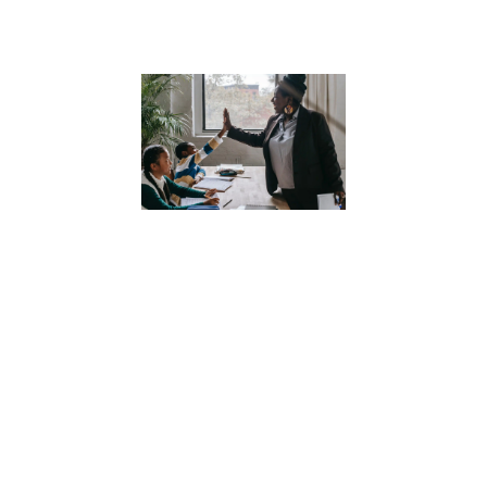
Lire la suite »
Comment la
numérologi
peut aider
nos enfants
à mieux se
connaître
11 juillet 2023
Découvrez
comment la
numérologie
peut aider nos
enfants à mieux
se connaître et à
développer une
compréhension
profonde d’eux-
mêmes.
Apprenez