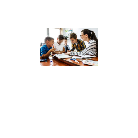
sain
Lire la suite »
Analyse des
dernières
recherches 
l’impact des
compétence
psychosocia
sur la réussi
scolaire
4 décembre 2023
Dans un monde 
constante évolut
où l’intelligence
émotionnelle et
sociale devient
aussi cruciale q
les compétence
académiques,