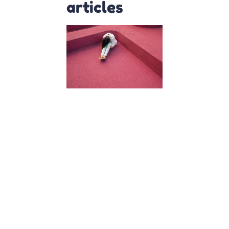
articles
Harcèlemen
scolaire :
Comment le
repérer et e
parler avec
les enfants
11 décembre 2023
L’Importance de
repérer et de
discuter du
harcèlement
scolaire
Bienvenue chez
Osmose où nous
pensons que
chaque enfant
mérite de grandi
dans un
environnement