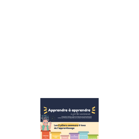
enfants sont
confrontés à
un ensemble
complexe de
défis
émotionnels,
sociaux et
éducatifs, le
rôle d’un
thérapeute
pour enfants
devient
Lire la suite »
Apprendre
à
apprendre :
Les 6
piliers
essentiels
pour une