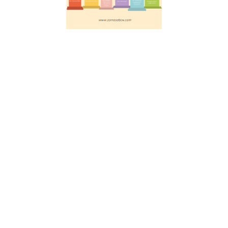
éducation
réussie
20 juillet 2023
Découvrez les
6 piliers
fondamentaux
pour faciliter
l’apprentissage,
selon les
avancées des
neurosciences.
Les clés pour
favoriser
l’attention,
l’engagement
actif, le retour
d’information,
la
consolidation,
les émotions et
le mouvement.