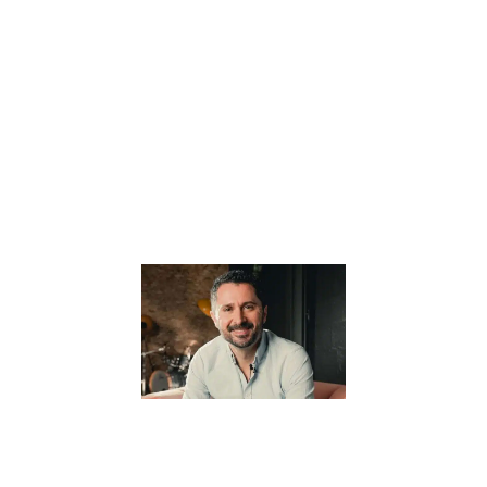
l’éducation
alternative, offre
une vision
novatrice et
profondément
humaine de
l’apprentissage.
Au cœur de sa
Lire la suite »
Pourquoi il
pense que
“Tout part
de
l’éducation”
? –
Interview
avec Julien
Peron
5 janvier 2024