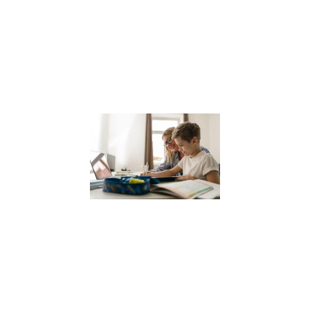
une ville où la
sophrologie
gagne en
popularité, il est
Lire la suite »
Coach
scolaire
pour
enfants
12 janvier 2024
Dans le
paysage
éducatif actuel,
le coaching
scolaire gagne
en popularité
comme un
moyen efficace