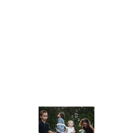
Dans un monde
en constante
évolution, Julien
Peron se
distingue
comme une
voix influente
dans le
domaine de
l’éducation et
du
développement
personnel. Son
approche
Lire la suite »
Le
développem
des Soft Skil
chez les
enfants :