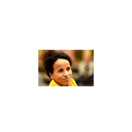
d’accompagner
les élèves dans
leur parcours
éducatif. Un
coach scolaire
Lire la suite »
Sophie
Rabhi, une
figure de
proue dans
le domaine
de
l’éducation
alternative
– Interview
9 janvier 2024
Sophie Rabhi,
une figure de
proue dans le
domaine de