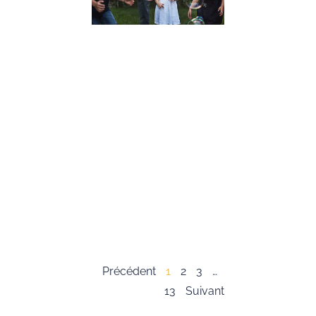
Conseils
Pratiques
19 décembre 2023
Dans cet article,
nous allons expl
l’importance du
développement 
compétences
psychosociales,
souvent appelée
« soft skills », c
les enfants. Ces
compétences so
essentielles pour
Lire la suite »
Précédent
1
2
3
…
13
Suivant