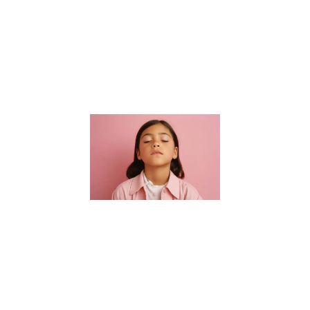
connaissances
académiques.
Elle s’étend à
la formation
de
Lire la suite »
Guide des
parents :
Choisir un
sophrologue
pour enfants
à Nantes
16 janvier 2024
Bienvenue dans
notre guide
essentiel pour
trouver le parfait
sophrologue
pour enfants à
Nantes. Dans