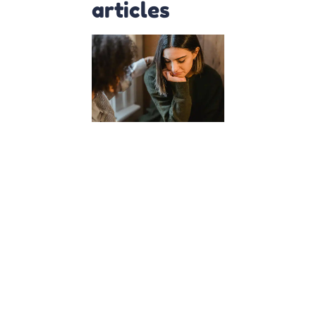
articles
Comment
les cours
d’empathie
à l’école
façonnent
des
citoyens
du monde
?
23 janvier 2024
Dans un
monde de
plus en plus
interconnecté,
l’éducation de
nos enfants
dépasse la
simple
acquisition de