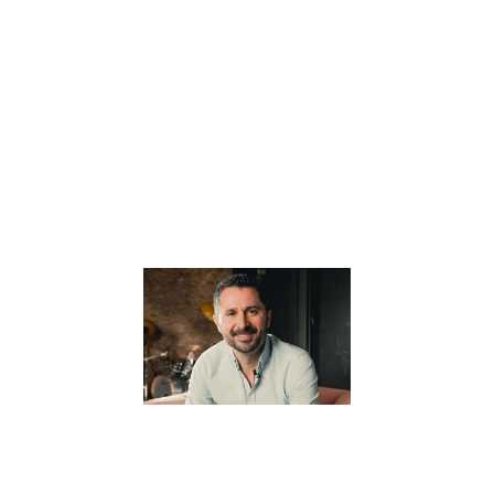
l’éducation
alternative, offre
une vision
novatrice et
profondément
humaine de
l’apprentissage.
Au cœur de sa
Lire la suite »
Pourquoi il
pense que
“Tout part
de
l’éducation”
? –
Interview
avec Julien
Peron
5 janvier 2024