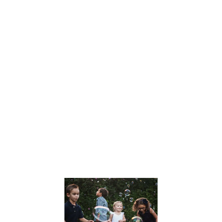
Dans un monde
en constante
évolution, Julien
Peron se
distingue
comme une
voix influente
dans le
domaine de
l’éducation et
du
développement
personnel. Son
approche
Lire la suite »
Le
développem
des Soft Skil
chez les
enfants :