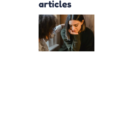
articles
Comment
les cours
d’empathie
à l’école
façonnent
des
citoyens
du monde
?
23 janvier 2024
Dans un
monde de
plus en plus
interconnecté,
l’éducation de
nos enfants
dépasse la
simple
acquisition de