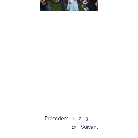
Conseils
Pratiques
19 décembre 2023
Dans cet article,
nous allons expl
l’importance du
développement 
compétences
psychosociales,
souvent appelée
« soft skills », c
les enfants. Ces
compétences so
essentielles pour
Lire la suite »
Précédent
1
2
3
…
13
Suivant