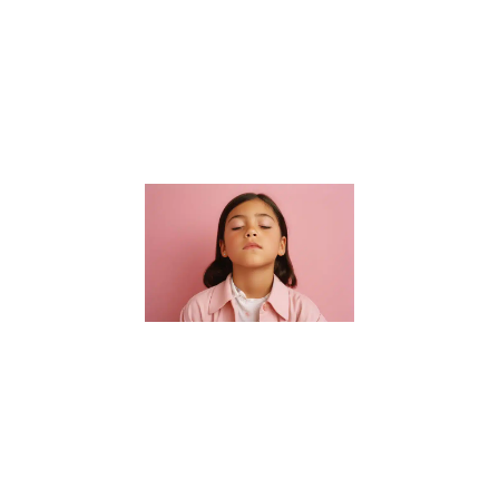
connaissances
académiques.
Elle s’étend à
la formation
de
Lire la suite »
Guide des
parents :
Choisir un
sophrologue
pour enfants
à Nantes
16 janvier 2024
Bienvenue dans
notre guide
essentiel pour
trouver le parfait
sophrologue
pour enfants à
Nantes. Dans