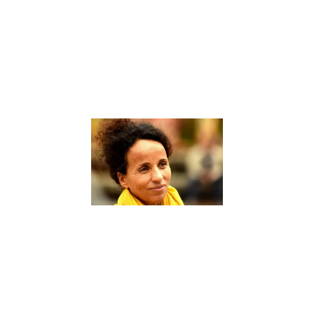
d’accompagner
les élèves dans
leur parcours
éducatif. Un
coach scolaire
Lire la suite »
Sophie
Rabhi, une
figure de
proue dans
le domaine
de
l’éducation
alternative
– Interview
9 janvier 2024
Sophie Rabhi,
une figure de
proue dans le
domaine de