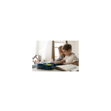
une ville où la
sophrologie
gagne en
popularité, il est
Lire la suite »
Coach
scolaire
pour
enfants
12 janvier 2024
Dans le
paysage
éducatif actuel,
le coaching
scolaire gagne
en popularité
comme un
moyen efficace