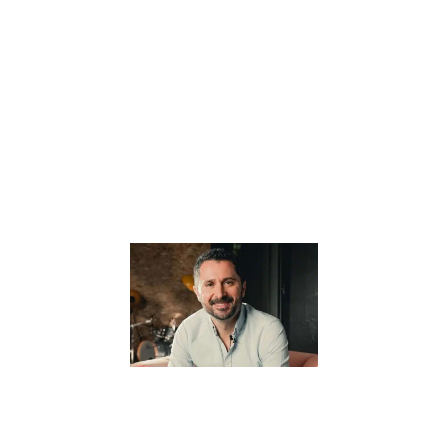
l’éducation
alternative, offre
une vision
novatrice et
profondément
humaine de
l’apprentissage.
Au cœur de sa
Lire la suite »
Pourquoi il
pense que
“Tout part
de
l’éducation”
? –
Interview
avec Julien
Peron
5 janvier 2024