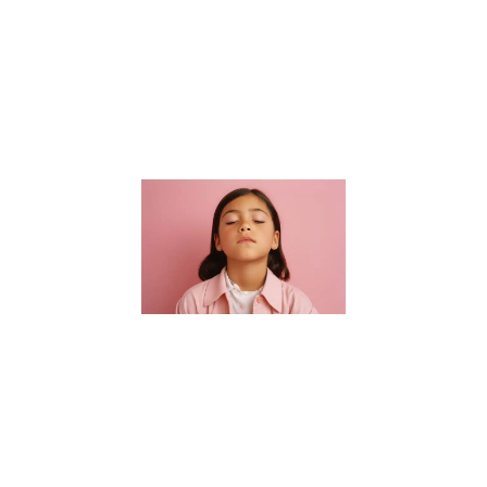
connaissances
académiques.
Elle s’étend à
la formation
de
Lire la suite »
Guide des
parents :
Choisir un
sophrologue
pour enfants
à Nantes
16 janvier 2024
Bienvenue dans
notre guide
essentiel pour
trouver le parfait
sophrologue
pour enfants à
Nantes. Dans