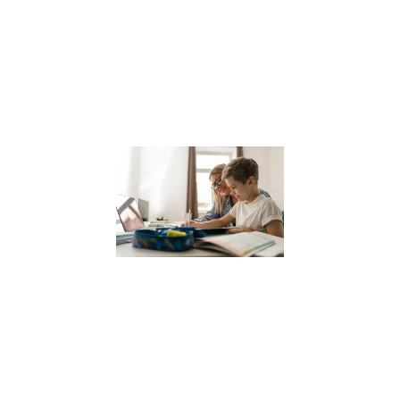
une ville où la
sophrologie
gagne en
popularité, il est
Lire la suite »
Coach
scolaire
pour
enfants
12 janvier 2024
Dans le
paysage
éducatif actuel,
le coaching
scolaire gagne
en popularité
comme un
moyen efficace