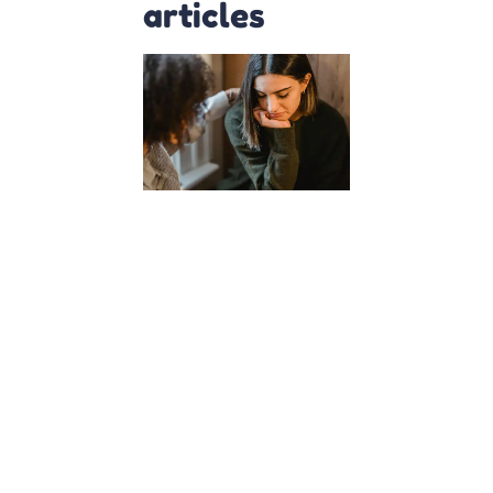
articles
Comment
les cours
d’empathie
à l’école
façonnent
des
citoyens
du monde
?
23 janvier 2024
Dans un
monde de
plus en plus
interconnecté,
l’éducation de
nos enfants
dépasse la
simple
acquisition de