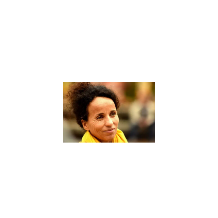
d’accompagner
les élèves dans
leur parcours
éducatif. Un
coach scolaire
Lire la suite »
Sophie
Rabhi, une
figure de
proue dans
le domaine
de
l’éducation
alternative
– Interview
9 janvier 2024
Sophie Rabhi,
une figure de
proue dans le
domaine de