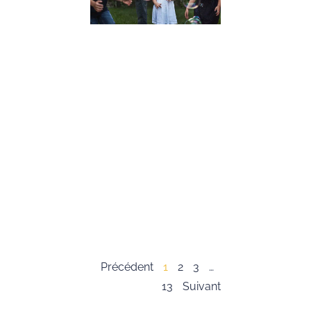
Conseils
Pratiques
19 décembre 2023
Dans cet article,
nous allons expl
l’importance du
développement 
compétences
psychosociales,
souvent appelée
« soft skills », c
les enfants. Ces
compétences so
essentielles pour
Lire la suite »
Précédent
1
2
3
…
13
Suivant