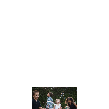
Dans un monde
en constante
évolution, Julien
Peron se
distingue
comme une
voix influente
dans le
domaine de
l’éducation et
du
développement
personnel. Son
approche
Lire la suite »
Le
développem
des Soft Skil
chez les
enfants :