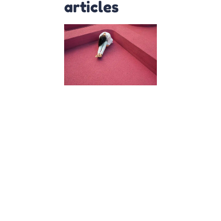
articles
Harcèlemen
scolaire :
Comment le
repérer et e
parler avec
les enfants
11 décembre 2023
L’Importance de
repérer et de
discuter du
harcèlement
scolaire
Bienvenue chez
Osmose où nous
pensons que
chaque enfant
mérite de grandi
dans un
environnement