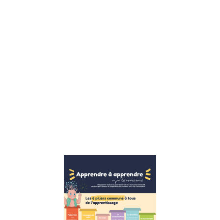
enfants sont
confrontés à
un ensemble
complexe de
défis
émotionnels,
sociaux et
éducatifs, le
rôle d’un
thérapeute
pour enfants
devient
Lire la suite »
Apprendre
à
apprendre :
Les 6
piliers
essentiels
pour une