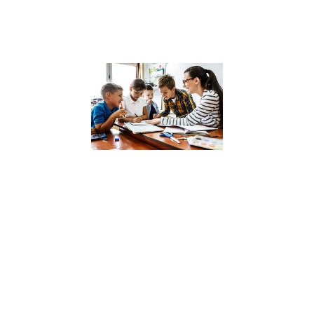
sain
Lire la suite »
Analyse des
dernières
recherches 
l’impact des
compétence
psychosocia
sur la réussi
scolaire
4 décembre 2023
Dans un monde 
constante évolut
où l’intelligence
émotionnelle et
sociale devient
aussi cruciale q
les compétence
académiques,