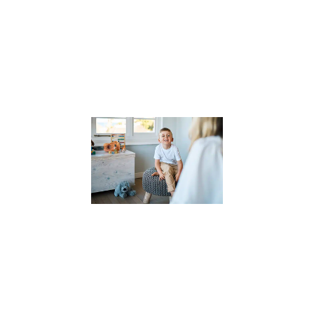
comprendre
l’impact des
compétences
psychosociales 
la
Lire la suite »
Pourquoi
faire appel
à un
thérapeute
pour
enfants ?
(et
comment
le choisir
?)
27 novembre
2023
Dans un
monde où les