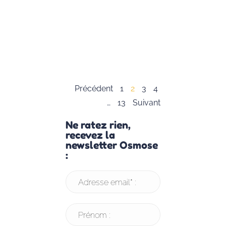
dès leur plus
jeune âge.
Lisez notre
article pour en
savoir plus.
Lire la suite »
Précédent
1
2
3
4
…
13
Suivant
Ne ratez rien,
recevez la
newsletter Osmose
:
Adresse email* :
Prénom :