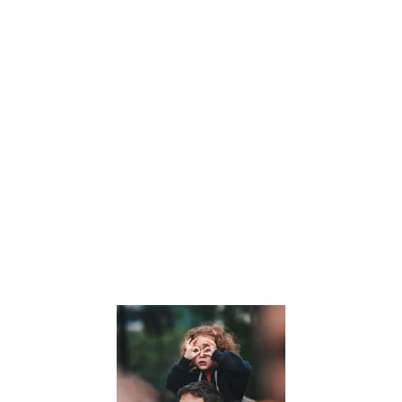
comment la
symbolique des
nombres et les
clés de l’arbre
personnel
peuvent offrir
des perspective
uniques sur leur
personnalité et
leur parcours de
vie. Lisez notre
article pour en
savoir plus.
Lire la suite »
Comment
développer
la pensée
critique de
nos enfants
: Un guide