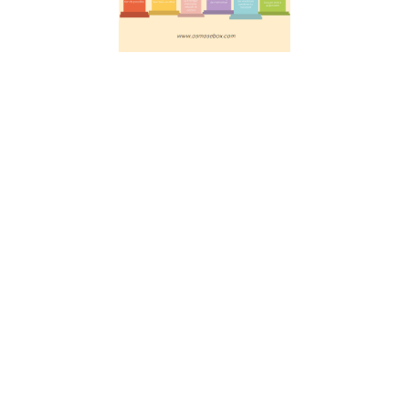
éducation
réussie
20 juillet 2023
Découvrez les
6 piliers
fondamentaux
pour faciliter
l’apprentissage,
selon les
avancées des
neurosciences.
Les clés pour
favoriser
l’attention,
l’engagement
actif, le retour
d’information,
la
consolidation,
les émotions et
le mouvement.