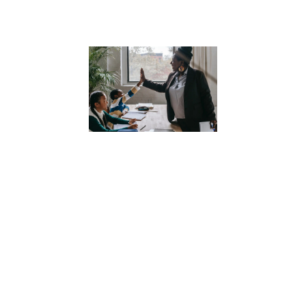
Lire la suite »
Comment la
numérologi
peut aider
nos enfants
à mieux se
connaître
11 juillet 2023
Découvrez
comment la
numérologie
peut aider nos
enfants à mieux
se connaître et à
développer une
compréhension
profonde d’eux-
mêmes.
Apprenez