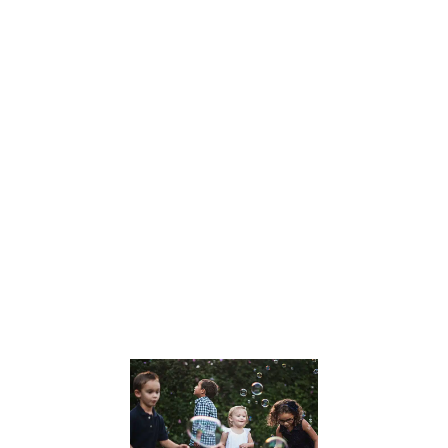
Dans un monde
en constante
évolution, Julien
Peron se
distingue
comme une
voix influente
dans le
domaine de
l’éducation et
du
développement
personnel. Son
approche
Lire la suite »
Le
développem
des Soft Skil
chez les
enfants :