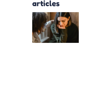
articles
Comment
les cours
d’empathie
à l’école
façonnent
des
citoyens
du monde
?
23 janvier 2024
Dans un
monde de
plus en plus
interconnecté,
l’éducation de
nos enfants
dépasse la
simple
acquisition de