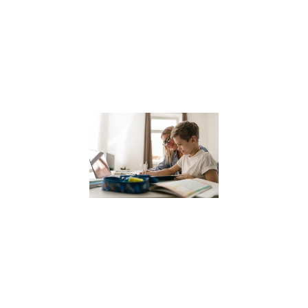
une ville où la
sophrologie
gagne en
popularité, il est
Lire la suite »
Coach
scolaire
pour
enfants
12 janvier 2024
Dans le
paysage
éducatif actuel,
le coaching
scolaire gagne
en popularité
comme un
moyen efficace