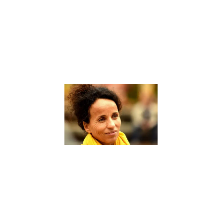
d’accompagner
les élèves dans
leur parcours
éducatif. Un
coach scolaire
Lire la suite »
Sophie
Rabhi, une
figure de
proue dans
le domaine
de
l’éducation
alternative
– Interview
9 janvier 2024
Sophie Rabhi,
une figure de
proue dans le
domaine de