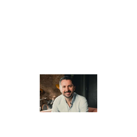
l’éducation
alternative, offre
une vision
novatrice et
profondément
humaine de
l’apprentissage.
Au cœur de sa
Lire la suite »
Pourquoi il
pense que
“Tout part
de
l’éducation”
? –
Interview
avec Julien
Peron
5 janvier 2024