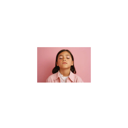
connaissances
académiques.
Elle s’étend à
la formation
de
Lire la suite »
Guide des
parents :
Choisir un
sophrologue
pour enfants
à Nantes
16 janvier 2024
Bienvenue dans
notre guide
essentiel pour
trouver le parfait
sophrologue
pour enfants à
Nantes. Dans