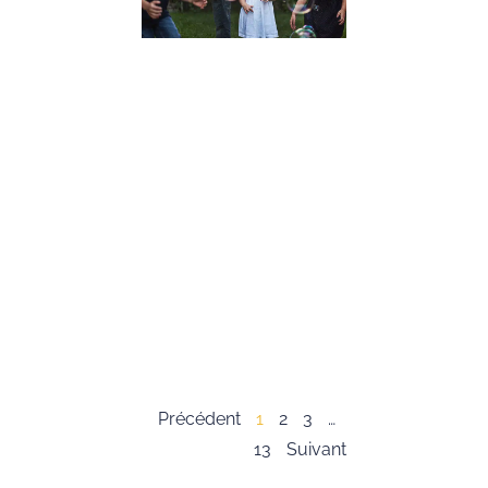
Conseils
Pratiques
19 décembre 2023
Dans cet article,
nous allons expl
l’importance du
développement 
compétences
psychosociales,
souvent appelée
« soft skills », c
les enfants. Ces
compétences so
essentielles pour
Lire la suite »
Précédent
1
2
3
…
13
Suivant