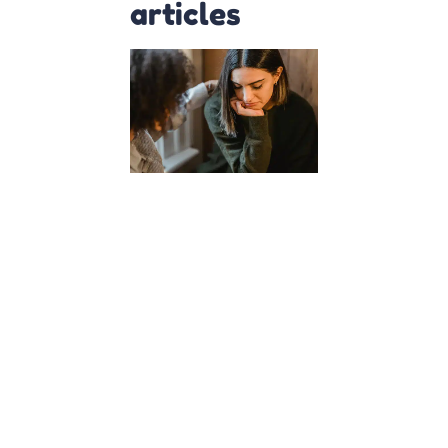
articles
Comment
les cours
d’empathie
à l’école
façonnent
des
citoyens
du monde
?
23 janvier 2024
Dans un
monde de
plus en plus
interconnecté,
l’éducation de
nos enfants
dépasse la
simple
acquisition de