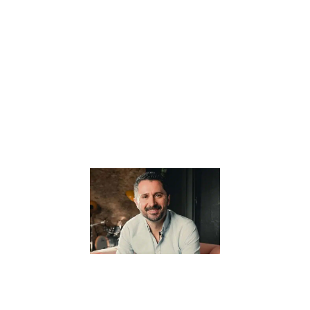
l’éducation
alternative, offre
une vision
novatrice et
profondément
humaine de
l’apprentissage.
Au cœur de sa
Lire la suite »
Pourquoi il
pense que
“Tout part
de
l’éducation”
? –
Interview
avec Julien
Peron
5 janvier 2024