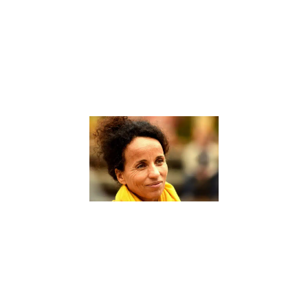
d’accompagner
les élèves dans
leur parcours
éducatif. Un
coach scolaire
Lire la suite »
Sophie
Rabhi, une
figure de
proue dans
le domaine
de
l’éducation
alternative
– Interview
9 janvier 2024
Sophie Rabhi,
une figure de
proue dans le
domaine de