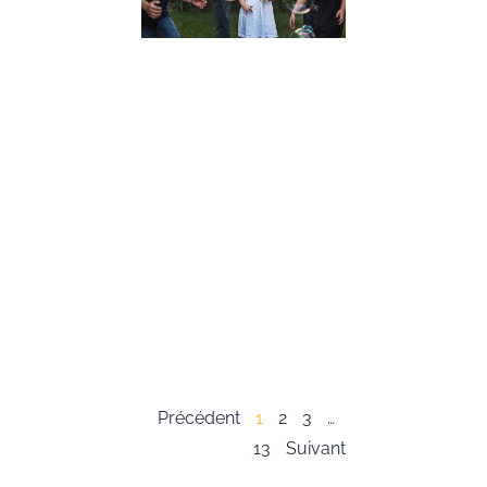
Conseils
Pratiques
19 décembre 2023
Dans cet article,
nous allons expl
l’importance du
développement 
compétences
psychosociales,
souvent appelée
« soft skills », c
les enfants. Ces
compétences so
essentielles pour
Lire la suite »
Précédent
1
2
3
…
13
Suivant