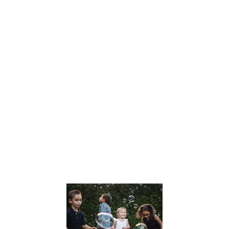
Dans un monde
en constante
évolution, Julien
Peron se
distingue
comme une
voix influente
dans le
domaine de
l’éducation et
du
développement
personnel. Son
approche
Lire la suite »
Le
développem
des Soft Skil
chez les
enfants :