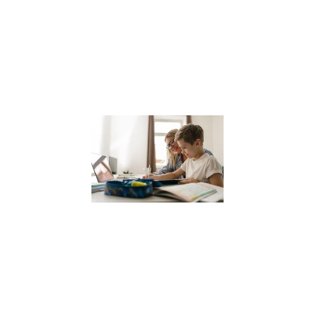
une ville où la
sophrologie
gagne en
popularité, il est
Lire la suite »
Coach
scolaire
pour
enfants
12 janvier 2024
Dans le
paysage
éducatif actuel,
le coaching
scolaire gagne
en popularité
comme un
moyen efficace