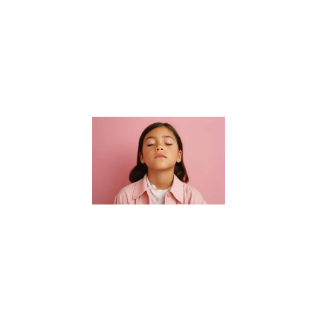
connaissances
académiques.
Elle s’étend à
la formation
de
Lire la suite »
Guide des
parents :
Choisir un
sophrologue
pour enfants
à Nantes
16 janvier 2024
Bienvenue dans
notre guide
essentiel pour
trouver le parfait
sophrologue
pour enfants à
Nantes. Dans